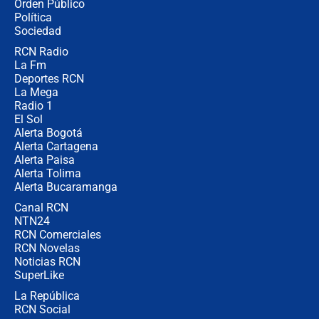
Orden Público
millones al mes a un supuesto
Política
coronel para filtrar información del
Ejército
Sociedad
RCN Radio
Las razones para escoger al nuevo
La Fm
director de la Policía
Deportes RCN
La Mega
Radio 1
El Sol
Alerta Bogotá
Alerta Cartagena
Alerta Paisa
Alerta Tolima
Alerta Bucaramanga
Canal RCN
NTN24
RCN Comerciales
RCN Novelas
Noticias RCN
SuperLike
La República
RCN Social