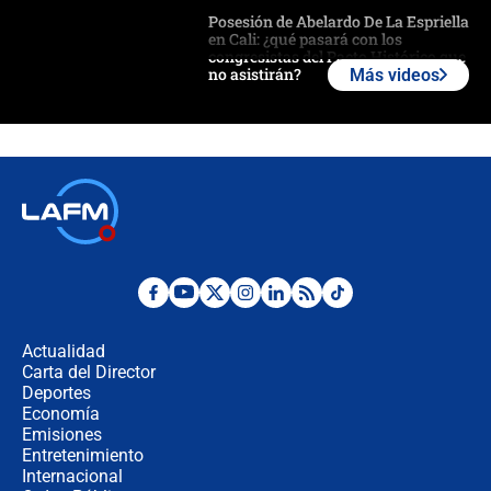
Posesión de Abelardo De La Espriella
en Cali: ¿qué pasará con los
congresistas del Pacto Histórico que
no asistirán?
Más videos
Álvaro Uribe asistirá a la posesión y
crece el pulso por la elección del
contralor
🔴 EN VIVO | Noticiero La FM con
Juan Lozano - 6 de agosto de 2026
¿Por qué De la Espriella gobernará
desde Barranquilla? Experto explica
la razón
Actualidad
Carta del Director
Estratega de Abelardo de la Espriella
Deportes
revela cómo venció a la “casta
Economía
política” en campaña: “Estaba
Emisiones
completamente seguro”
Entretenimiento
Internacional
Alias ‘Calarcá’ habría pagado $60