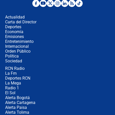
¿Por qué De la Espriella gobernará
desde Barranquilla? Experto explica
la razón
Actualidad
Carta del Director
Estratega de Abelardo de la Espriella
Deportes
revela cómo venció a la “casta
Economía
política” en campaña: “Estaba
Emisiones
completamente seguro”
Entretenimiento
Internacional
Alias ‘Calarcá’ habría pagado $60
Orden Público
millones al mes a un supuesto
Política
coronel para filtrar información del
Ejército
Sociedad
RCN Radio
Las razones para escoger al nuevo
La Fm
director de la Policía
Deportes RCN
La Mega
Radio 1
El Sol
Alerta Bogotá
Alerta Cartagena
Alerta Paisa
Alerta Tolima