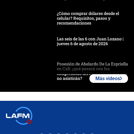
¿Cómo comprar dólares desde el
celular? Requisitos, pasos y
recomendaciones
Las seis de las 6 con Juan Lozano |
jueves 6 de agosto de 2026
Posesión de Abelardo De La Espriella
en Cali: ¿qué pasará con los
congresistas del Pacto Histórico que
no asistirán?
Más videos
Álvaro Uribe asistirá a la posesión y
crece el pulso por la elección del
contralor
🔴 EN VIVO | Noticiero La FM con
Juan Lozano - 6 de agosto de 2026