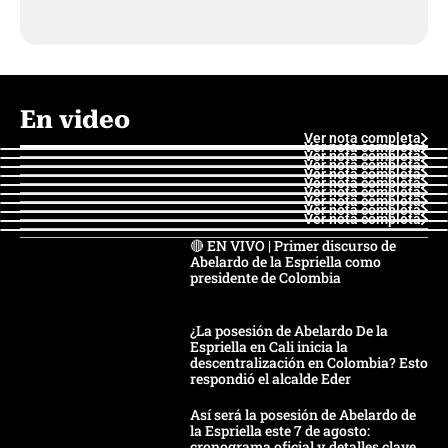
En video
Ver nota completa
Ver nota completa
Ver nota completa
Ver nota completa
Ver nota completa
Ver nota completa
Ver nota completa
Ver nota completa
Ver nota completa
Ver nota completa
🔴 EN VIVO | Primer discurso de
Abelardo de la Espriella como
presidente de Colombia
¿La posesión de Abelardo De la
Espriella en Cali inicia la
descentralización en Colombia? Esto
respondió el alcalde Eder
Así será la posesión de Abelardo de
la Espriella este 7 de agosto:
cronograma oficial y detalles clave