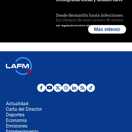
Desde dermatitis hasta infecciones:
los riesgos de usar cascos de motos
de aplicaciones de transporte
Más videos
¿Cómo comprar dólares desde el
celular? Requisitos, pasos y
recomendaciones
Las seis de las 6 con Juan Lozano |
jueves 6 de agosto de 2026
Posesión de Abelardo De La Espriella
en Cali: ¿qué pasará con los
congresistas del Pacto Histórico que
Actualidad
no asistirán?
Carta del Director
Álvaro Uribe asistirá a la posesión y
Deportes
crece el pulso por la elección del
Economía
contralor
Emisiones
Entretenimiento