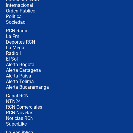
Internacional
🔴 EN VIVO | Noticiero La FM con
Orden Público
Juan Lozano - 6 de agosto de 2026
Política
Sociedad
RCN Radio
¿Por qué De la Espriella gobernará
La Fm
desde Barranquilla? Experto explica
la razón
Deportes RCN
La Mega
Radio 1
El Sol
Alerta Bogotá
Alerta Cartagena
Alerta Paisa
Alerta Tolima
Alerta Bucaramanga
Canal RCN
NTN24
RCN Comerciales
RCN Novelas
Noticias RCN
SuperLike
La República