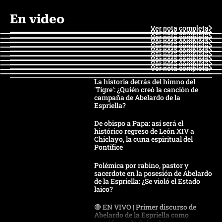
En video
Ver nota completa
Ver nota completa
Ver nota completa
Ver nota completa
Ver nota completa
Ver nota completa
Ver nota completa
Ver nota completa
Ver nota completa
Ver nota completa
La historia detrás del himno del
'Tigre': ¿Quién creó la canción de
campaña de Abelardo de la
Espriella?
De obispo a Papa: así será el
histórico regreso de León XIV a
Chiclayo, la cuna espiritual del
Pontífice
Polémica por rabino, pastor y
sacerdote en la posesión de Abelardo
de la Espriella: ¿Se violó el Estado
laico?
🔴 EN VIVO | Primer discurso de
Abelardo de la Espriella como