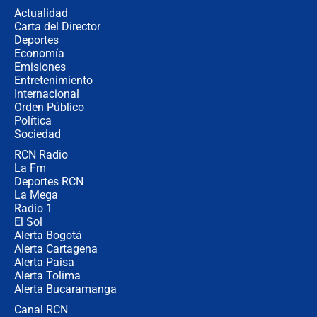
de aplicaciones de transporte
Actualidad
Carta del Director
¿Cómo comprar dólares desde el
Deportes
celular? Requisitos, pasos y
Economía
recomendaciones
Emisiones
Entretenimiento
Internacional
Las seis de las 6 con Juan Lozano |
Orden Público
jueves 6 de agosto de 2026
Política
Sociedad
RCN Radio
Posesión de Abelardo De La Espriella
La Fm
en Cali: ¿qué pasará con los
congresistas del Pacto Histórico que
Deportes RCN
no asistirán?
La Mega
Radio 1
El Sol
Alerta Bogotá
Alerta Cartagena
Alerta Paisa
Alerta Tolima
Alerta Bucaramanga
Canal RCN