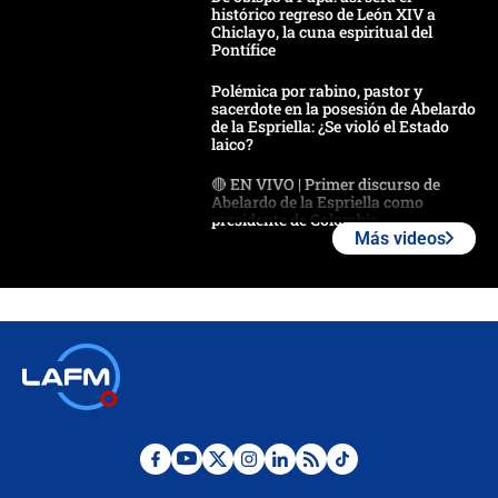
histórico regreso de León XIV a
Chiclayo, la cuna espiritual del
Pontífice
Polémica por rabino, pastor y
sacerdote en la posesión de Abelardo
de la Espriella: ¿Se violó el Estado
laico?
🔴 EN VIVO | Primer discurso de
Abelardo de la Espriella como
presidente de Colombia
Más videos
¿La posesión de Abelardo De la
Espriella en Cali inicia la
descentralización en Colombia? Esto
respondió el alcalde Eder
Así será la posesión de Abelardo de
la Espriella este 7 de agosto:
cronograma oficial y detalles clave
Desde dermatitis hasta infecciones:
los riesgos de usar cascos de motos