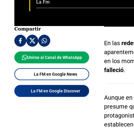
La Fm
Compartir
En las
rede
aparenteme
Unirse al Canal de WhatsApp
en los mom
falleció
.
La FM en Google News
La FM en Google Discover
Aunque en l
presume que
protagonis
establece