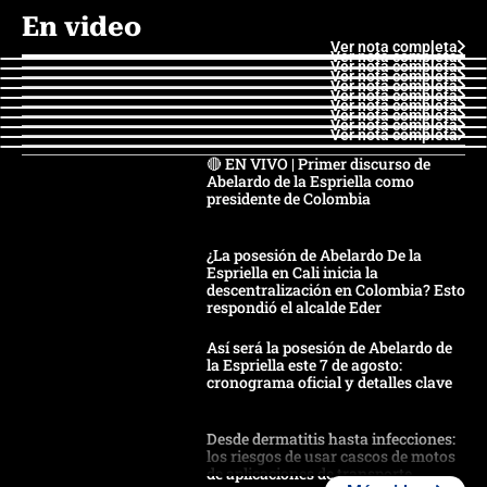
En video
Ver nota completa
Ver nota completa
Ver nota completa
Ver nota completa
Ver nota completa
Ver nota completa
Ver nota completa
Ver nota completa
Ver nota completa
Ver nota completa
🔴 EN VIVO | Primer discurso de
Abelardo de la Espriella como
presidente de Colombia
¿La posesión de Abelardo De la
Espriella en Cali inicia la
descentralización en Colombia? Esto
respondió el alcalde Eder
Así será la posesión de Abelardo de
la Espriella este 7 de agosto:
cronograma oficial y detalles clave
Desde dermatitis hasta infecciones:
los riesgos de usar cascos de motos
de aplicaciones de transporte