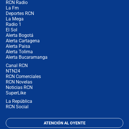
RCN Radio
¿Por qué De la Espriella gobernará
La Fm
desde Barranquilla? Experto explica
la razón
Deportes RCN
La Mega
Radio 1
El Sol
Alerta Bogotá
Alerta Cartagena
Alerta Paisa
Alerta Tolima
Alerta Bucaramanga
Canal RCN
NTN24
RCN Comerciales
RCN Novelas
Noticias RCN
SuperLike
La República
RCN Social
ATENCIÓN AL OYENTE