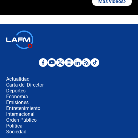
Más videos
¿Cómo comprar dólares desde el
celular? Requisitos, pasos y
recomendaciones
Las seis de las 6 con Juan Lozano |
jueves 6 de agosto de 2026
Posesión de Abelardo De La Espriella
en Cali: ¿qué pasará con los
congresistas del Pacto Histórico que
Actualidad
no asistirán?
Carta del Director
Álvaro Uribe asistirá a la posesión y
Deportes
crece el pulso por la elección del
Economía
contralor
Emisiones
Entretenimiento
Internacional
🔴 EN VIVO | Noticiero La FM con
Orden Público
Juan Lozano - 6 de agosto de 2026
Política
Sociedad