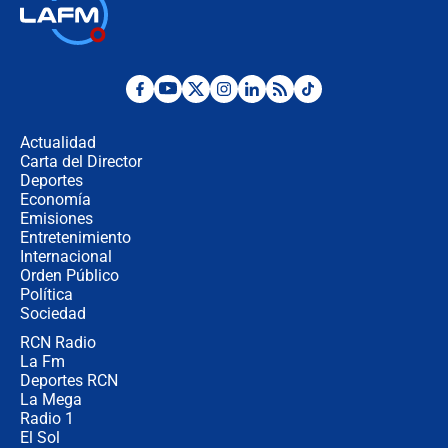
Ministro de Defensa no descarta el
uso de la UNDMO ante posibles
disturbios durante la posesión
"No hubo fraude ni posibilidad de
fraude": Auditoría respondió a
señalamientos de Petro sobre
Actualidad
elección de Abelardo de La Espriella
Carta del Director
Tras su posesión, presidente De la
Deportes
Espriella empieza gira por regiones
Economía
donde perdió
Emisiones
Entretenimiento
Internacional
Las seis de las 6 con Juan Lozano |
Orden Público
miércoles 5 de agosto de 2026
Política
Sociedad
RCN Radio
🔴 EN VIVO | Noticiero La FM con
La Fm
Juan Lozano - 5 de agosto de 2026
Deportes RCN
La Mega
Radio 1
El Sol