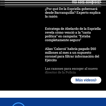
Ver nota completa
Ver nota completa
¿Por qué De la Espriella gobernará
desde Barranquilla? Experto explica
la razón
Estratega de Abelardo de la Espriella
revela cómo venció a la “casta
política” en campaña: “Estaba
completamente seguro”
Alias ‘Calarcá’ habría pagado $60
millones al mes a un supuesto
coronel para filtrar información del
Ejército
Las razones para escoger al nuevo
director de la Policía
Más videos
"Prohibir es la salida fácil": ¿Qué
futuro les espera a las cabalgatas en
Colombia?