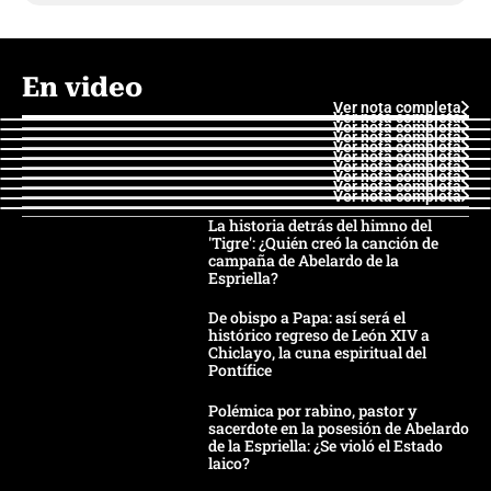
En video
Ver nota completa
Ver nota completa
Ver nota completa
Ver nota completa
Ver nota completa
Ver nota completa
Ver nota completa
Ver nota completa
Ver nota completa
Ver nota completa
La historia detrás del himno del
'Tigre': ¿Quién creó la canción de
campaña de Abelardo de la
Espriella?
De obispo a Papa: así será el
histórico regreso de León XIV a
Chiclayo, la cuna espiritual del
Pontífice
Polémica por rabino, pastor y
sacerdote en la posesión de Abelardo
de la Espriella: ¿Se violó el Estado
laico?