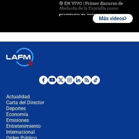
🔴 EN VIVO | Primer discurso de
Abelardo de la Espriella como
presidente de Colombia
Más videos
¿La posesión de Abelardo De la
Espriella en Cali inicia la
descentralización en Colombia? Esto
respondió el alcalde Eder
Así será la posesión de Abelardo de
la Espriella este 7 de agosto:
cronograma oficial y detalles clave
Desde dermatitis hasta infecciones:
los riesgos de usar cascos de motos
de aplicaciones de transporte
Actualidad
Carta del Director
¿Cómo comprar dólares desde el
Deportes
celular? Requisitos, pasos y
Economía
recomendaciones
Emisiones
Entretenimiento
Internacional
Las seis de las 6 con Juan Lozano |
Orden Público