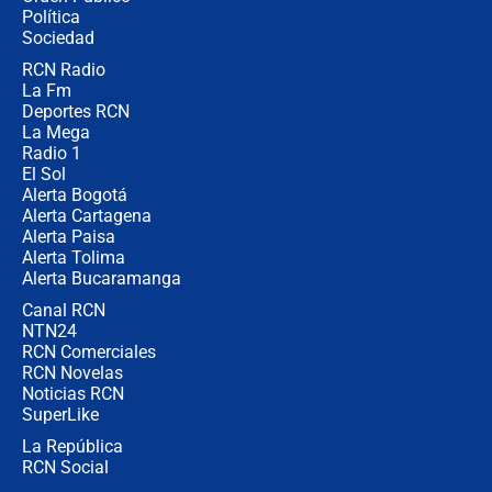
jueves 6 de agosto de 2026
Política
Sociedad
RCN Radio
Posesión de Abelardo De La Espriella
La Fm
en Cali: ¿qué pasará con los
congresistas del Pacto Histórico que
Deportes RCN
no asistirán?
La Mega
Radio 1
El Sol
Alerta Bogotá
Alerta Cartagena
Alerta Paisa
Alerta Tolima
Alerta Bucaramanga
Canal RCN
NTN24
RCN Comerciales
RCN Novelas
Noticias RCN
SuperLike
La República
RCN Social