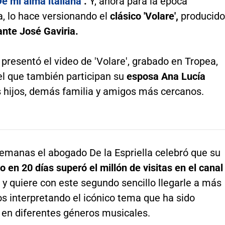
e mi alma italiana’
.
Y, ahora para la época
, lo hace versionando el
clásico 'Volare',
producido
ante José Gaviria.
presentó el video de 'Volare', grabado en Tropea,
n el que también participan su
esposa Ana Lucía
s hijos, demás familia y amigos más cercanos.
emanas el abogado De la Espriella celebró que su
o en 20 días superó el millón de visitas en el canal
e
y quiere con este segundo sencillo llegarle a más
s interpretando el icónico tema que ha sido
 en diferentes géneros musicales.