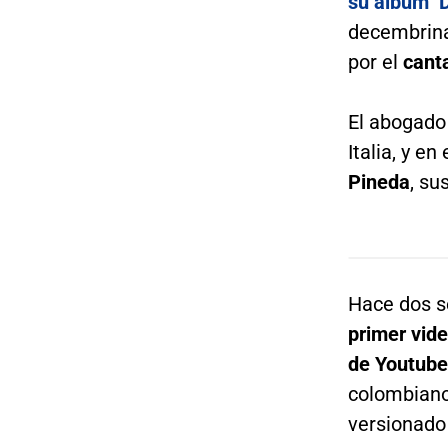
su álbum ‘D
decembrina
por el
cant
El abogado 
Italia, y e
Pineda
, su
Hace dos s
primer vide
de Youtub
colombiano
versionado