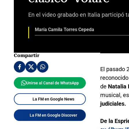
En el video grabado en Italia participó
María Camila Torres Cepeda
Compartir
El pasado 
reconocido
Unirse al Canal de WhatsApp
de
Natalia
musical, es
La FM en Google News
judiciales.
La FM en Google Discover
De la Espri