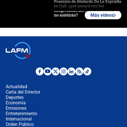
Posesión de Abelardo De La Espriella
en Cali: ¿qué pasará con los
congresistas del Pacto Histórico que
no asistirán?
Más videos
Álvaro Uribe asistirá a la posesión y
crece el pulso por la elección del
contralor
🔴 EN VIVO | Noticiero La FM con
Juan Lozano - 6 de agosto de 2026
¿Por qué De la Espriella gobernará
desde Barranquilla? Experto explica
la razón
Actualidad
Carta del Director
Estratega de Abelardo de la Espriella
Deportes
revela cómo venció a la “casta
Economía
política” en campaña: “Estaba
Emisiones
completamente seguro”
Entretenimiento
Internacional
Alias ‘Calarcá’ habría pagado $60
Orden Público
millones al mes a un supuesto