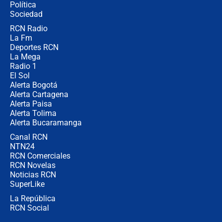
Política
coronel para filtrar información del
Ejército
Sociedad
RCN Radio
Las razones para escoger al nuevo
La Fm
director de la Policía
Deportes RCN
La Mega
Radio 1
El Sol
Alerta Bogotá
Alerta Cartagena
Alerta Paisa
Alerta Tolima
Alerta Bucaramanga
Canal RCN
NTN24
RCN Comerciales
RCN Novelas
Noticias RCN
SuperLike
La República
RCN Social