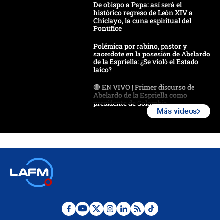
De obispo a Papa: así será el
histórico regreso de León XIV a
Chiclayo, la cuna espiritual del
Pontífice
Polémica por rabino, pastor y
sacerdote en la posesión de Abelardo
de la Espriella: ¿Se violó el Estado
laico?
🔴 EN VIVO | Primer discurso de
Abelardo de la Espriella como
presidente de Colombia
Más videos
¿La posesión de Abelardo De la
Espriella en Cali inicia la
descentralización en Colombia? Esto
respondió el alcalde Eder
Así será la posesión de Abelardo de
la Espriella este 7 de agosto:
cronograma oficial y detalles clave
Desde dermatitis hasta infecciones:
los riesgos de usar cascos de motos