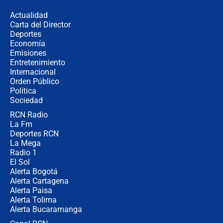
de aplicaciones de transporte
Actualidad
Carta del Director
¿Cómo comprar dólares desde el
Deportes
celular? Requisitos, pasos y
Economía
recomendaciones
Emisiones
Entretenimiento
Internacional
Las seis de las 6 con Juan Lozano |
Orden Público
jueves 6 de agosto de 2026
Política
Sociedad
RCN Radio
Posesión de Abelardo De La Espriella
La Fm
en Cali: ¿qué pasará con los
congresistas del Pacto Histórico que
Deportes RCN
no asistirán?
La Mega
Radio 1
El Sol
Alerta Bogotá
Alerta Cartagena
Alerta Paisa
Alerta Tolima
Alerta Bucaramanga