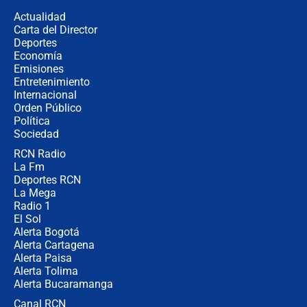
la razón
Actualidad
Carta del Director
Estratega de Abelardo de la Espriella
Deportes
revela cómo venció a la “casta
Economía
política” en campaña: “Estaba
Emisiones
completamente seguro”
Entretenimiento
Internacional
Alias ‘Calarcá’ habría pagado $60
Orden Público
millones al mes a un supuesto
Política
coronel para filtrar información del
Ejército
Sociedad
RCN Radio
Las razones para escoger al nuevo
La Fm
director de la Policía
Deportes RCN
La Mega
Radio 1
El Sol
Alerta Bogotá
Alerta Cartagena
Alerta Paisa
Alerta Tolima
Alerta Bucaramanga
Canal RCN