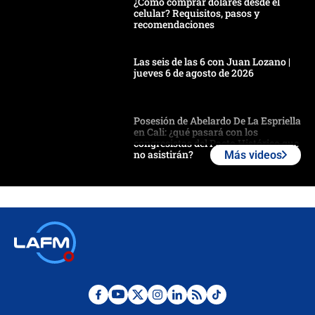
¿Cómo comprar dólares desde el
celular? Requisitos, pasos y
recomendaciones
Las seis de las 6 con Juan Lozano |
jueves 6 de agosto de 2026
Posesión de Abelardo De La Espriella
en Cali: ¿qué pasará con los
congresistas del Pacto Histórico que
no asistirán?
Más videos
Álvaro Uribe asistirá a la posesión y
crece el pulso por la elección del
contralor
🔴 EN VIVO | Noticiero La FM con
Juan Lozano - 6 de agosto de 2026
¿Por qué De la Espriella gobernará
desde Barranquilla? Experto explica