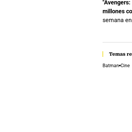
"Avengers:
millones c
semana e
Temas re
Batman
Cine