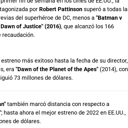
primer fin de semana en los cines de EE.UU., la
otagonizada por
Robert Pattinson
superó a todas la
previas del superhéroe de DC, menos a
"Batman v
Dawn of Justice" (2016)
, que alcanzó los 166
e recaudación.
estreno más exitoso hasta la fecha de su director,
s, era
"Dawn of the Planet of the Apes"
(2014), con
iguió 73 millones de dólares.
n"
también marcó distancia con respecto a
"
; hasta ahora el mejor estreno de 2022 en EE.UU.,
ones de dólares.