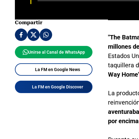
Compartir
"The Batm
millones d
Unirse al Canal de WhatsApp
Estados Un
taquillera 
La FM en Google News
Way Home"
La FM en Google Discover
La product
reinvenció
aventuraban
por encima 