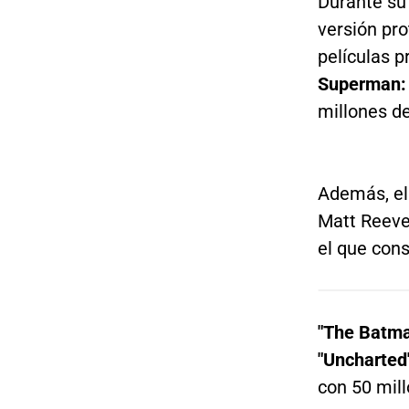
Durante su 
versión pr
películas 
Superman: 
millones d
Además, el 
Matt Reeve
el que cons
"The Batma
"Uncharted
con 50 mill