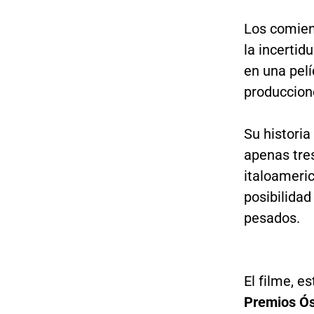
Los comie
la incertid
en una pel
produccion
Su historia
apenas tres
italoameri
posibilida
pesados.
El filme, e
Premios Ó