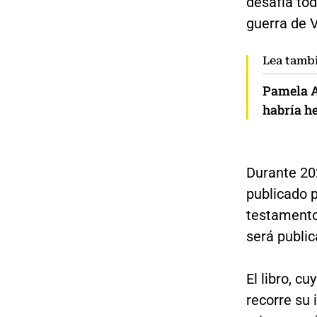
desafía tod
guerra de 
Lea tamb
Pamela An
habría h
Durante 20
publicado p
testamento"
será public
El libro, c
recorre su 