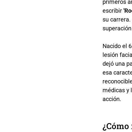
primeros añ
escribir
'Ro
su carrera
superación
Nacido el 6
lesión faci
dejó una pa
esa caracte
reconocible
médicas y l
acción.
¿Cómo n