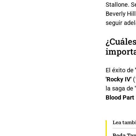
Stallone. S
Beverly Hil
seguir adel
¿Cuáles
import
El éxito de
'Rocky IV'
(
la saga de
Blood Part I
Lea tamb
Boda Tayl