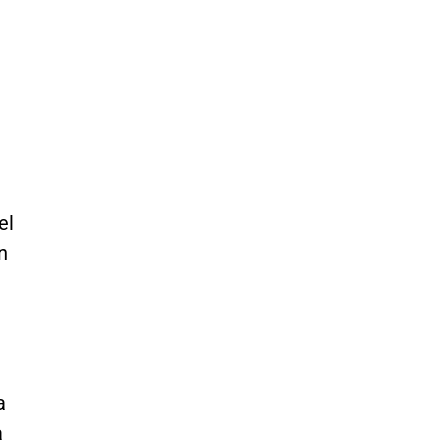
el
n
a
a