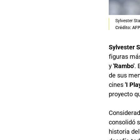
Sylvester St
Crédito: AF
Sylvester S
figuras má
y
'Rambo'
. 
de sus mem
cines
'I Pl
proyecto qu
Considerad
consolidó 
historia de