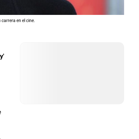
carrera en el cine.
y'
e