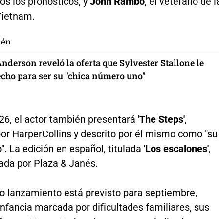
os los pronósticos, y
John Rambo
, el veterano de l
Vietnam.
ién
derson reveló la oferta que Sylvester Stallone le
echo para ser su "chica número uno"
26, el actor también presentará
'The Steps'
,
or HarperCollins y descrito por él mismo como "su
. La edición en español, titulada
'Los escalones'
,
ada por Plaza & Janés.
uyo lanzamiento está previsto para septiembre,
infancia marcada por dificultades familiares, sus