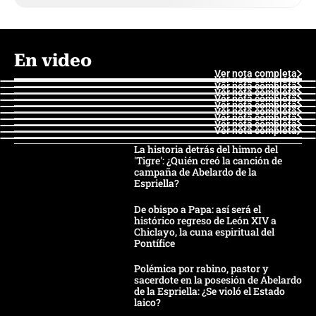
En video
Ver nota completa
Ver nota completa
Ver nota completa
Ver nota completa
Ver nota completa
Ver nota completa
Ver nota completa
Ver nota completa
Ver nota completa
Ver nota completa
La historia detrás del himno del
'Tigre': ¿Quién creó la canción de
campaña de Abelardo de la
Espriella?
De obispo a Papa: así será el
histórico regreso de León XIV a
Chiclayo, la cuna espiritual del
Pontífice
Polémica por rabino, pastor y
sacerdote en la posesión de Abelardo
de la Espriella: ¿Se violó el Estado
laico?