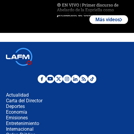
🔴 EN VIVO | Primer discurso de
Abelardo de la Espriella como
presidente de Colombia
Más videos
¿La posesión de Abelardo De la
Espriella en Cali inicia la
descentralización en Colombia? Esto
respondió el alcalde Eder
Así será la posesión de Abelardo de
la Espriella este 7 de agosto:
cronograma oficial y detalles clave
Desde dermatitis hasta infecciones:
los riesgos de usar cascos de motos
de aplicaciones de transporte
Actualidad
Carta del Director
¿Cómo comprar dólares desde el
Deportes
celular? Requisitos, pasos y
Economía
recomendaciones
Emisiones
Entretenimiento
Internacional
Las seis de las 6 con Juan Lozano |