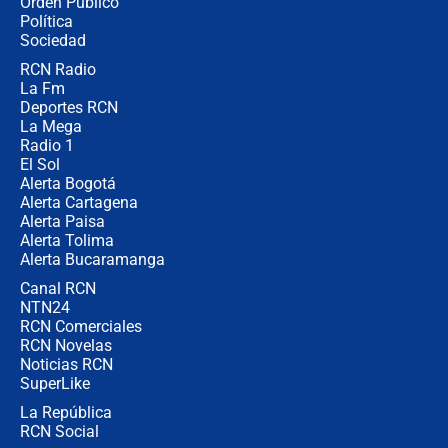
Orden Público
jueves 6 de agosto de 2026
Política
Sociedad
RCN Radio
Posesión de Abelardo De La Espriella
La Fm
en Cali: ¿qué pasará con los
congresistas del Pacto Histórico que
Deportes RCN
no asistirán?
La Mega
Radio 1
El Sol
Alerta Bogotá
Alerta Cartagena
Alerta Paisa
Alerta Tolima
Alerta Bucaramanga
Canal RCN
NTN24
RCN Comerciales
RCN Novelas
Noticias RCN
SuperLike
La República
RCN Social