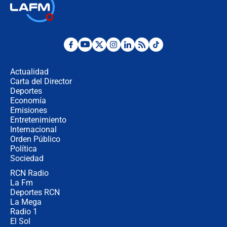
🔴 EN VIVO | Primer discurso de
Abelardo de la Espriella como
presidente de Colombia
¿La posesión de Abelardo De la
Espriella en Cali inicia la
descentralización en Colombia? Esto
Actualidad
respondió el alcalde Eder
Carta del Director
Así será la posesión de Abelardo de
Deportes
la Espriella este 7 de agosto:
Economía
cronograma oficial y detalles clave
Emisiones
Entretenimiento
Internacional
Desde dermatitis hasta infecciones:
Orden Público
los riesgos de usar cascos de motos
Política
de aplicaciones de transporte
Sociedad
RCN Radio
¿Cómo comprar dólares desde el
La Fm
celular? Requisitos, pasos y
recomendaciones
Deportes RCN
La Mega
Radio 1
El Sol