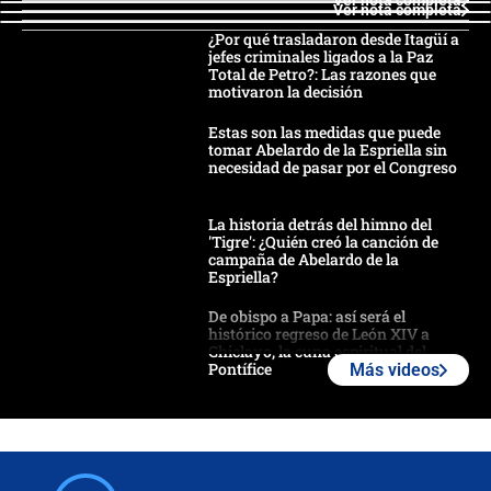
Ver nota completa
Ver nota completa
¿Por qué trasladaron desde Itagüí a
jefes criminales ligados a la Paz
Total de Petro?: Las razones que
motivaron la decisión
Estas son las medidas que puede
tomar Abelardo de la Espriella sin
necesidad de pasar por el Congreso
La historia detrás del himno del
'Tigre': ¿Quién creó la canción de
campaña de Abelardo de la
Espriella?
De obispo a Papa: así será el
histórico regreso de León XIV a
Chiclayo, la cuna espiritual del
Pontífice
Más videos
Polémica por rabino, pastor y
sacerdote en la posesión de Abelardo
de la Espriella: ¿Se violó el Estado
laico?