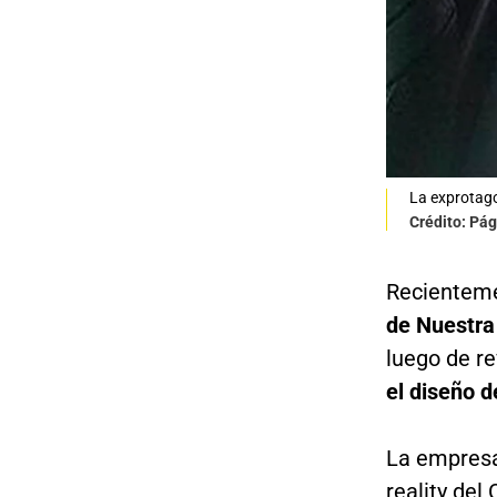
La exprotago
Crédito: Pá
Recientem
de Nuestra
luego de r
el diseño d
La empresa
reality del