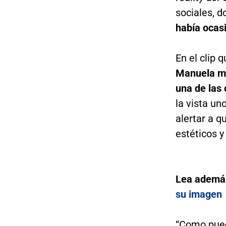
sociales, 
había ocas
En el clip 
Manuela mo
una de las 
la vista un
alertar a 
estéticos y
Lea ademá
su imagen
“Como pued