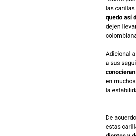
las carillas
quedo así 
dejen lleva
colombiana 
Adicional 
a sus segu
conocieran
en muchos 
la estabili
De acuerdo 
estas caril
dientes y d