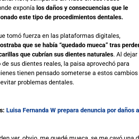
donde exponía
los daños y consecuencias que le
ionado este tipo de procedimientos dentales.
que tomó fuerza en las plataformas digitales,
straba que se había “quedado mueca” tras perde
carillas que cubrían sus dientes naturales
. Al dejar
o de sus dientes reales, la paisa aprovechó para
quienes tienen pensado someterse a estos cambios
 evitar problemas dentales.
s:
Luisa Fernanda W prepara denuncia por daños 
en ver, obvio, me quedé mueca, se me cayó una 