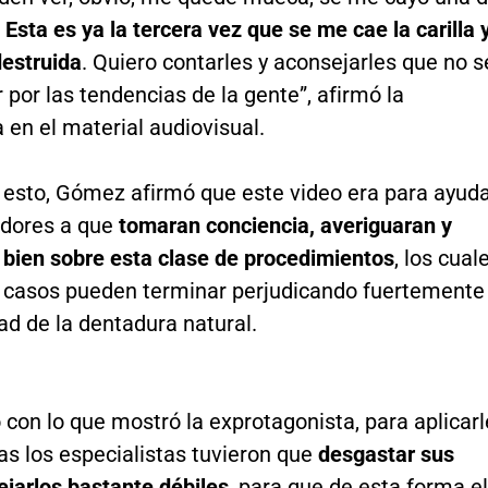
.
Esta es ya la tercera vez que se me cae la carilla 
destruida
. Quiero contarles y aconsejarles que no s
r por las tendencias de la gente”, afirmó la
en el material audiovisual.
a esto, Gómez afirmó que este video era para ayud
idores a que
tomaran conciencia, averiguaran y
 bien sobre esta clase de procedimientos
, los cual
casos pueden terminar perjudicando fuertemente
dad de la dentadura natural.
con lo que mostró la exprotagonista, para aplicarl
las los especialistas tuvieron que
desgastar sus
ejarlos bastante débiles
, para que de esta forma el