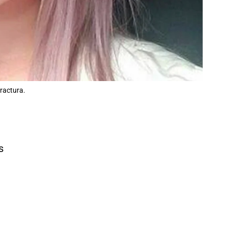
ractura.
s