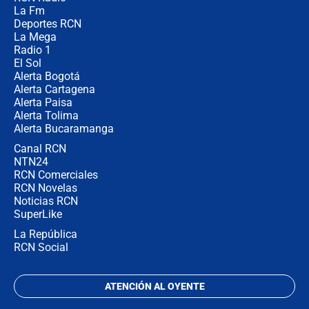
"Prohibir es la salida fácil": ¿Qué
La Fm
futuro les espera a las cabalgatas en
Colombia?
Deportes RCN
La Mega
Radio 1
El Sol
Alerta Bogotá
Alerta Cartagena
Alerta Paisa
Alerta Tolima
Alerta Bucaramanga
Canal RCN
NTN24
RCN Comerciales
RCN Novelas
Noticias RCN
SuperLike
La República
RCN Social
ATENCIÓN AL OYENTE