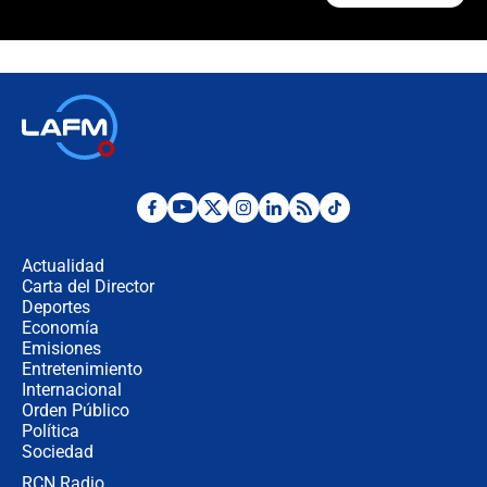
🔴 EN VIVO | Noticiero La FM con
Juan Lozano - 6 de agosto de 2026
¿Por qué De la Espriella gobernará
desde Barranquilla? Experto explica
la razón
Estratega de Abelardo de la Espriella
revela cómo venció a la “casta
política” en campaña: “Estaba
Actualidad
completamente seguro”
Carta del Director
Alias ‘Calarcá’ habría pagado $60
Deportes
millones al mes a un supuesto
Economía
coronel para filtrar información del
Emisiones
Ejército
Entretenimiento
Internacional
Las razones para escoger al nuevo
Orden Público
director de la Policía
Política
Sociedad
RCN Radio