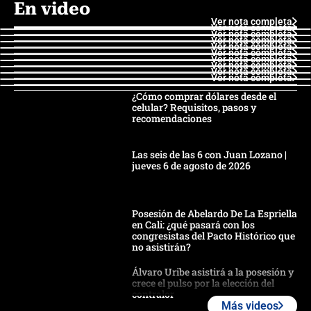
En video
Ver nota completa
Ver nota completa
Ver nota completa
Ver nota completa
Ver nota completa
Ver nota completa
Ver nota completa
Ver nota completa
Ver nota completa
Ver nota completa
¿Cómo comprar dólares desde el
celular? Requisitos, pasos y
recomendaciones
Las seis de las 6 con Juan Lozano |
jueves 6 de agosto de 2026
Posesión de Abelardo De La Espriella
en Cali: ¿qué pasará con los
congresistas del Pacto Histórico que
no asistirán?
Álvaro Uribe asistirá a la posesión y
crece el pulso por la elección del
contralor
Más videos