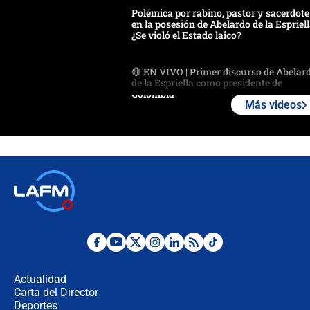
Polémica por rabino, pastor y sacerdote
en la posesión de Abelardo de la Espriell
¿Se violó el Estado laico?
🔴 EN VIVO | Primer discurso de Abelar
de la Espriella como presidente de
Colombia
Más videos
¿La posesión de Abelardo De la Espriella
en Cali inicia la descentralización en
Colombia? Esto respondió el alcalde Ed
Así será la posesión de Abelardo de la
Espriella este 7 de agosto: cronograma
oficial y detalles clave
Desde dermatitis hasta infecciones: los
riesgos de usar cascos de motos de
aplicaciones de transporte
Actualidad
Carta del Director
¿Cómo comprar dólares desde el celular
Deportes