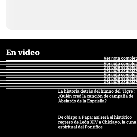
En video
Ver nota comple
Ver nota comple
Ver nota comple
Ver nota comple
Ver nota comple
Ver nota comple
Ver nota comple
Ver nota comple
Ver nota comple
Ver nota comple
La historia detrás del himno del 'Tigre':
¿Quién creó la canción de campaña de
Abelardo de la Espriella?
De obispo a Papa: así será el histórico
regreso de León XIV a Chiclayo, la cuna
espiritual del Pontífice