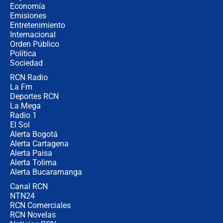
Requisitos, pasos y recomendaciones
Economía
Emisiones
Entretenimiento
Internacional
Las seis de las 6 con Juan Lozano | juev
Orden Público
6 de agosto de 2026
Política
Sociedad
RCN Radio
Posesión de Abelardo De La Espriella en
La Fm
Cali: ¿qué pasará con los congresistas d
Pacto Histórico que no asistirán?
Deportes RCN
La Mega
Radio 1
El Sol
Alerta Bogotá
Alerta Cartagena
Alerta Paisa
Alerta Tolima
Alerta Bucaramanga
Canal RCN
NTN24
RCN Comerciales
RCN Novelas