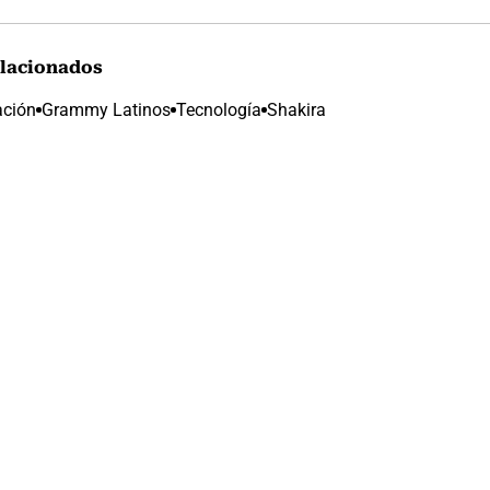
lacionados
ación
Grammy Latinos
Tecnología
Shakira