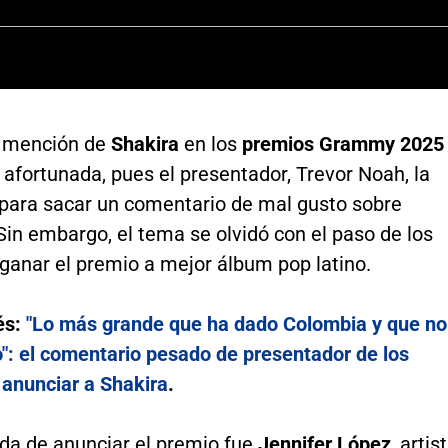
a mención de
Shakira
en los
premios Grammy 2025
afortunada, pues el presentador, Trevor Noah, la
para sacar un comentario de mal gusto sobre
in embargo, el tema se olvidó con el paso de los
ganar el premio a mejor álbum pop latino.
és:
"Lo más grande que ha dado Colombia y que no
o": el comentario pesado de presentador de los
anunciar a Shakira
.
da de anunciar el premio fue
Jennifer López
, artis