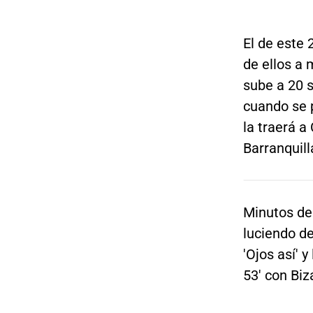
El de este
de ellos a 
sube a 20 
cuando se 
la traerá 
Barranquill
Minutos d
luciendo d
'Ojos así' 
53' con Biz