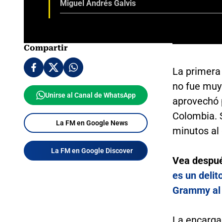
Miguel Andrés Galvis
Compartir
La primer
no fue muy 
Unirse al Canal de WhatsApp
aprovechó 
Colombia. S
La FM en Google News
minutos al 
La FM en Google Discover
Vea despu
es un delit
Grammy al 
La encarga