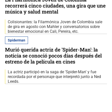
recorrerá cinco ciudades, una gira que une
música y salud mental
Colisionantes: la Filarmónica Joven de Colombia sale
de gira en agosto con Mahler y conversatorios sobre
bienestar emocional en Cali, Pereira, etc.
Spiderman
Murió querida actriz de 'Spider-Man': la
noticia se conoció pocos días después del
estreno de la película en cines
La actriz participó en la saga de 'Spider-Man' y fue
recordada por el personaje que interpretó junto a Ned
Leeds.