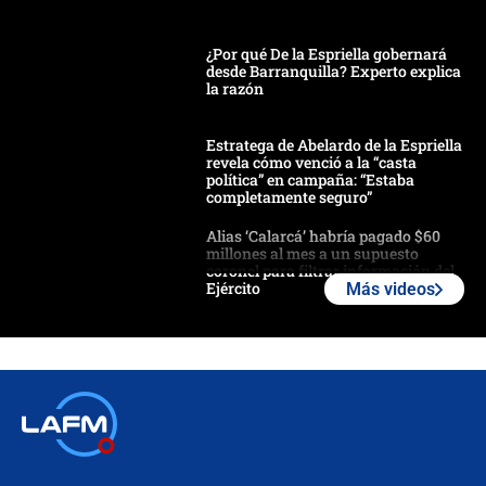
¿Por qué De la Espriella gobernará
desde Barranquilla? Experto explica
la razón
Estratega de Abelardo de la Espriella
revela cómo venció a la “casta
política” en campaña: “Estaba
completamente seguro”
Alias ‘Calarcá’ habría pagado $60
millones al mes a un supuesto
coronel para filtrar información del
Ejército
Más videos
Las razones para escoger al nuevo
director de la Policía
"Prohibir es la salida fácil": ¿Qué
futuro les espera a las cabalgatas en
Colombia?