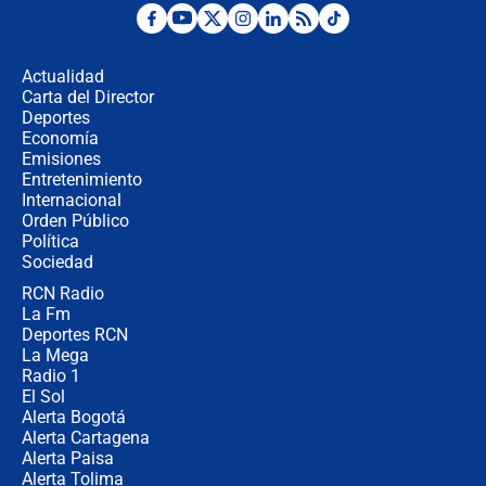
Ministro de Defensa no descarta el
uso de la UNDMO ante posibles
disturbios durante la posesión
Actualidad
Carta del Director
"No hubo fraude ni posibilidad de
Deportes
fraude": Auditoría respondió a
Economía
señalamientos de Petro sobre
Emisiones
elección de Abelardo de La Espriella
Entretenimiento
Internacional
Tras su posesión, presidente De la
Orden Público
Espriella empieza gira por regiones
Política
donde perdió
Sociedad
RCN Radio
Las seis de las 6 con Juan Lozano |
La Fm
miércoles 5 de agosto de 2026
Deportes RCN
La Mega
Radio 1
El Sol
Alerta Bogotá
Alerta Cartagena
Alerta Paisa
Alerta Tolima