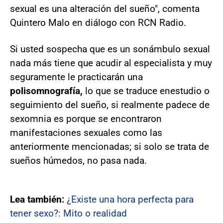
sexual es una alteración del sueño", comenta
Quintero Malo en diálogo con RCN Radio.
Si usted sospecha que es un sonámbulo sexual
nada más tiene que acudir al especialista y muy
seguramente le practicarán una
polisomnografía,
lo que se traduce en
estudio o
seguimiento del sueño, si realmente padece de
sexomnia es porque se encontraron
manifestaciones sexuales como las
anteriormente mencionadas; si solo se trata de
sueños húmedos, no pasa nada.
Lea también:
¿Existe una hora perfecta para
tener sexo?: Mito o realidad