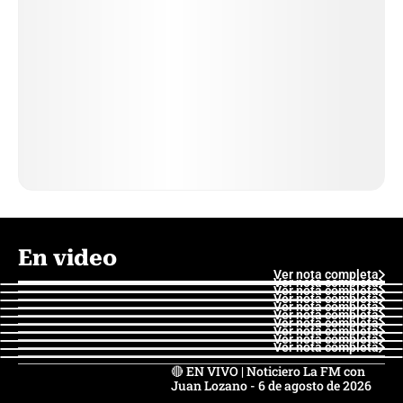
En video
Ver nota completa
Ver nota completa
Ver nota completa
Ver nota completa
Ver nota completa
Ver nota completa
Ver nota completa
Ver nota completa
Ver nota completa
Ver nota completa
🔴 EN VIVO | Noticiero La FM con
Juan Lozano - 6 de agosto de 2026