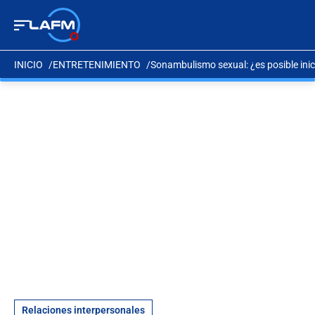
INICIO
ENTRETENIMIENTO
Sonambulismo sexual: ¿es posible inic
Relaciones interpersonales