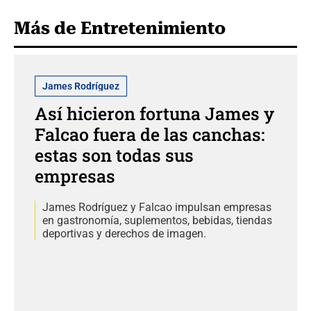
Más de Entretenimiento
James Rodríguez
Así hicieron fortuna James y
Falcao fuera de las canchas:
estas son todas sus
empresas
James Rodríguez y Falcao impulsan empresas
en gastronomía, suplementos, bebidas, tiendas
deportivas y derechos de imagen.