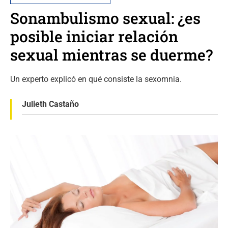
Sonambulismo sexual: ¿es
posible iniciar relación
sexual mientras se duerme?
Un experto explicó en qué consiste la sexomnia.
Julieth Castaño