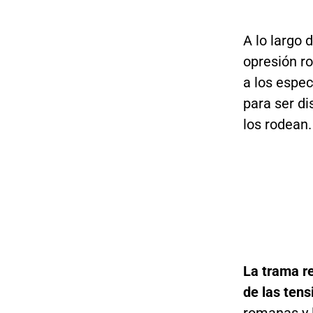
A lo largo 
opresión ro
a los espec
para ser di
los rodean.
La trama r
de las tens