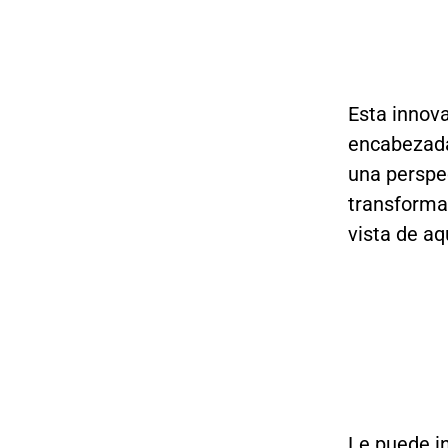
Esta innova
encabezada
una perspe
transformar
vista de aq
Le puede i