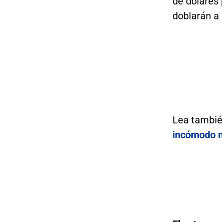
de dólares
doblarán a 
Lea tambi
incómodo 