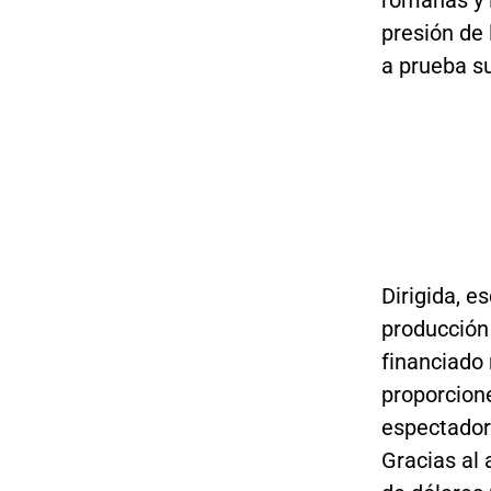
romanas y l
presión de 
a prueba su
Dirigida, e
producción
financiado
proporcion
espectador
Gracias al 