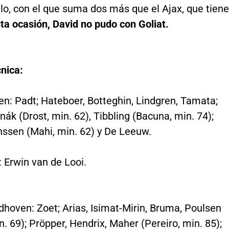
lo, con el que suma dos más que el Ajax, que tiene
ta ocasión, David no pudo con Goliat.
cnica:
en: Padt; Hateboer, Botteghin, Lindgren, Tamata;
snák (Drost, min. 62), Tibbling (Bacuna, min. 74);
nssen (Mahi, min. 62) y De Leeuw.
 Erwin van de Looi.
dhoven: Zoet; Arias, Isimat-Mirin, Bruma, Poulsen
n. 69); Pröpper, Hendrix, Maher (Pereiro, min. 85);