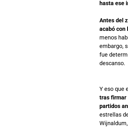
hasta ese i
Antes del 
acabó con l
menos habe
embargo, su
fue determi
descanso.
Y eso que 
tras firma
partidos an
estrellas 
Wijnaldum,