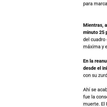
para marca
Mientras, 
minuto 25 p
del cuadro 
máxima y el
En la reanu
desde el ini
con su zur
Ahí se acab
fue la cons
muerte. El 