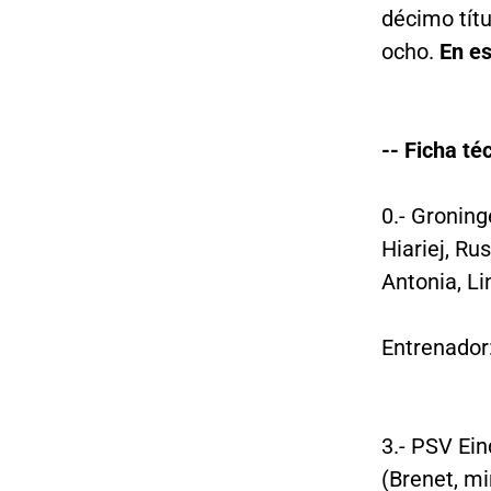
décimo títu
ocho.
En es
-- Ficha té
0.- Groning
Hiariej, Ru
Antonia, Li
Entrenador:
3.- PSV Ein
(Brenet, mi