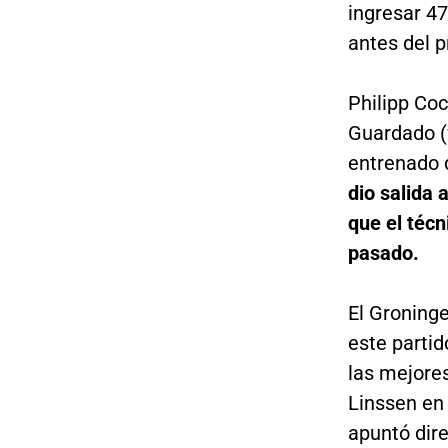
ingresar 47
antes del 
Philipp Coc
Guardado (f
entrenado d
dio salida 
que el técn
pasado.
El Groning
este partid
las mejores
Linssen en
apuntó dire