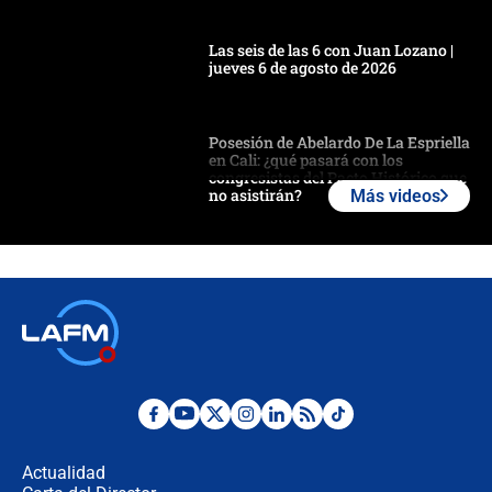
Las seis de las 6 con Juan Lozano |
jueves 6 de agosto de 2026
Posesión de Abelardo De La Espriella
en Cali: ¿qué pasará con los
congresistas del Pacto Histórico que
no asistirán?
Más videos
Álvaro Uribe asistirá a la posesión y
crece el pulso por la elección del
contralor
🔴 EN VIVO | Noticiero La FM con
Juan Lozano - 6 de agosto de 2026
¿Por qué De la Espriella gobernará
desde Barranquilla? Experto explica
la razón
Actualidad