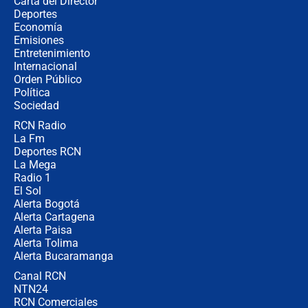
Carta del Director
Estratega de Abelardo de la Espriella
Deportes
revela cómo venció a la “casta
Economía
política” en campaña: “Estaba
Emisiones
completamente seguro”
Entretenimiento
Internacional
Alias ‘Calarcá’ habría pagado $60
Orden Público
millones al mes a un supuesto
Política
coronel para filtrar información del
Ejército
Sociedad
RCN Radio
Las razones para escoger al nuevo
La Fm
director de la Policía
Deportes RCN
La Mega
Radio 1
El Sol
Alerta Bogotá
Alerta Cartagena
Alerta Paisa
Alerta Tolima
Alerta Bucaramanga
Canal RCN
NTN24
RCN Comerciales