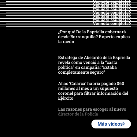
Ver nota completa
Ver nota completa
Ver nota completa
Ver nota completa
Ver nota completa
Ver nota completa
Ver nota completa
Ver nota completa
Ver nota completa
¿Por qué De la Espriella gobernará
desde Barranquilla? Experto explica
la razón
Estratega de Abelardo de la Espriella
revela cómo venció a la “casta
política” en campaña: “Estaba
completamente seguro”
Alias ‘Calarcá’ habría pagado $60
millones al mes a un supuesto
coronel para filtrar información del
Ejército
Las razones para escoger al nuevo
director de la Policía
Más videos
"Prohibir es la salida fácil": ¿Qué