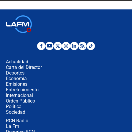
futuro les espera a las cabalgatas en
Colombia?
Ministro de Defensa no descarta el
uso de la UNDMO ante posibles
disturbios durante la posesión
"No hubo fraude ni posibilidad de
fraude": Auditoría respondió a
señalamientos de Petro sobre
Actualidad
elección de Abelardo de La Espriella
Carta del Director
Tras su posesión, presidente De la
Deportes
Espriella empieza gira por regiones
Economía
donde perdió
Emisiones
Entretenimiento
Internacional
Las seis de las 6 con Juan Lozano |
Orden Público
miércoles 5 de agosto de 2026
Política
Sociedad
RCN Radio
🔴 EN VIVO | Noticiero La FM con
La Fm
Juan Lozano - 5 de agosto de 2026
Deportes RCN