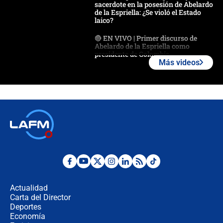
sacerdote en la posesión de Abelardo
de la Espriella: ¿Se violó el Estado
laico?
🔴 EN VIVO | Primer discurso de
Abelardo de la Espriella como
presidente de Colombia
Más videos
¿La posesión de Abelardo De la
Espriella en Cali inicia la
descentralización en Colombia? Esto
respondió el alcalde Eder
Así será la posesión de Abelardo de
la Espriella este 7 de agosto:
cronograma oficial y detalles clave
Desde dermatitis hasta infecciones:
los riesgos de usar cascos de motos
de aplicaciones de transporte
Actualidad
Carta del Director
¿Cómo comprar dólares desde el
Deportes
celular? Requisitos, pasos y
Economía
recomendaciones