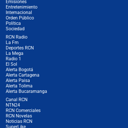
Emisiones
Entretenimiento
Internacional
Las seis de las 6 con Juan Lozano |
Orden Público
jueves 6 de agosto de 2026
Política
Sociedad
RCN Radio
Posesión de Abelardo De La Espriella
La Fm
en Cali: ¿qué pasará con los
congresistas del Pacto Histórico que
Deportes RCN
no asistirán?
La Mega
Radio 1
El Sol
Alerta Bogotá
Alerta Cartagena
Alerta Paisa
Alerta Tolima
Alerta Bucaramanga
Canal RCN
NTN24
RCN Comerciales
RCN Novelas
Noticias RCN
SuperLike