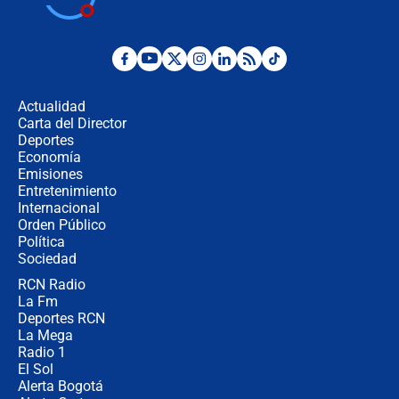
Juan Lozano - 6 de agosto de 2026
¿Por qué De la Espriella gobernará
desde Barranquilla? Experto explica
la razón
Actualidad
Carta del Director
Estratega de Abelardo de la Espriella
Deportes
revela cómo venció a la “casta
Economía
política” en campaña: “Estaba
Emisiones
completamente seguro”
Entretenimiento
Internacional
Alias ‘Calarcá’ habría pagado $60
Orden Público
millones al mes a un supuesto
Política
coronel para filtrar información del
Ejército
Sociedad
RCN Radio
Las razones para escoger al nuevo
La Fm
director de la Policía
Deportes RCN
La Mega
Radio 1
El Sol
Alerta Bogotá