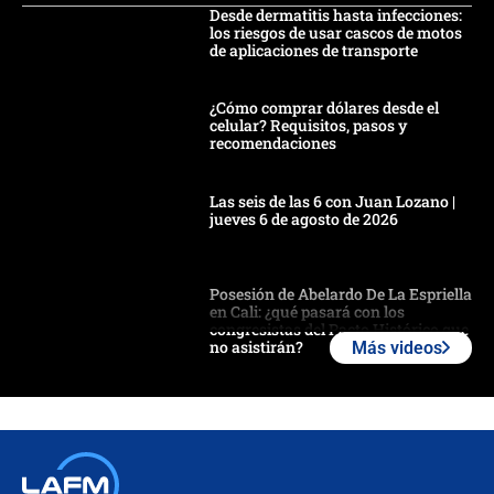
Desde dermatitis hasta infecciones:
los riesgos de usar cascos de motos
de aplicaciones de transporte
¿Cómo comprar dólares desde el
celular? Requisitos, pasos y
recomendaciones
Las seis de las 6 con Juan Lozano |
jueves 6 de agosto de 2026
Posesión de Abelardo De La Espriella
en Cali: ¿qué pasará con los
congresistas del Pacto Histórico que
no asistirán?
Más videos
Álvaro Uribe asistirá a la posesión y
crece el pulso por la elección del
contralor
🔴 EN VIVO | Noticiero La FM con