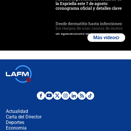
la Espriella este 7 de agosto:
cronograma oficial y detalles clave
Desde dermatitis hasta infecciones:
los riesgos de usar cascos de motos
de aplicaciones de transporte
Más videos
¿Cómo comprar dólares desde el
celular? Requisitos, pasos y
recomendaciones
Las seis de las 6 con Juan Lozano |
jueves 6 de agosto de 2026
Posesión de Abelardo De La Espriella
en Cali: ¿qué pasará con los
congresistas del Pacto Histórico que
Actualidad
no asistirán?
Carta del Director
Álvaro Uribe asistirá a la posesión y
Deportes
crece el pulso por la elección del
Economía