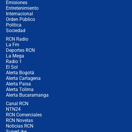
contralor
Emisiones
Entretenimiento
Internacional
🔴 EN VIVO | Noticiero La FM con
Orden Público
Juan Lozano - 6 de agosto de 2026
Política
Sociedad
RCN Radio
¿Por qué De la Espriella gobernará
La Fm
desde Barranquilla? Experto explica
la razón
Deportes RCN
La Mega
Radio 1
El Sol
Alerta Bogotá
Alerta Cartagena
Alerta Paisa
Alerta Tolima
Alerta Bucaramanga
Canal RCN
NTN24
RCN Comerciales
RCN Novelas
Noticias RCN
SuperLike