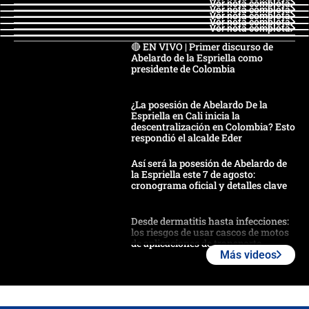
Ver nota completa
Ver nota completa
Ver nota completa
Ver nota completa
Ver nota completa
🔴 EN VIVO | Primer discurso de
Abelardo de la Espriella como
presidente de Colombia
¿La posesión de Abelardo De la
Espriella en Cali inicia la
descentralización en Colombia? Esto
respondió el alcalde Eder
Así será la posesión de Abelardo de
la Espriella este 7 de agosto:
cronograma oficial y detalles clave
Desde dermatitis hasta infecciones:
los riesgos de usar cascos de motos
de aplicaciones de transporte
Más videos
¿Cómo comprar dólares desde el
celular? Requisitos, pasos y
recomendaciones