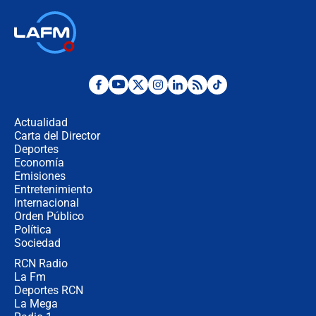
Las seis de las 6 con Juan Lozano |
jueves 6 de agosto de 2026
Posesión de Abelardo De La Espriella
en Cali: ¿qué pasará con los
congresistas del Pacto Histórico que
Actualidad
no asistirán?
Carta del Director
Álvaro Uribe asistirá a la posesión y
Deportes
crece el pulso por la elección del
Economía
contralor
Emisiones
Entretenimiento
Internacional
🔴 EN VIVO | Noticiero La FM con
Orden Público
Juan Lozano - 6 de agosto de 2026
Política
Sociedad
RCN Radio
¿Por qué De la Espriella gobernará
La Fm
desde Barranquilla? Experto explica
la razón
Deportes RCN
La Mega