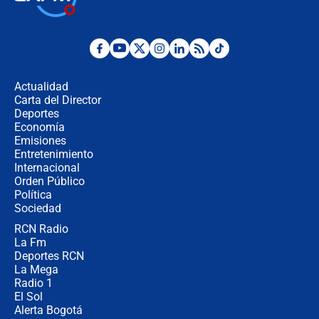
Juan Lozano - 6 de agosto de 2026
¿Por qué De la Espriella gobernará
desde Barranquilla? Experto explica
la razón
Actualidad
Carta del Director
Estratega de Abelardo de la Espriella
Deportes
revela cómo venció a la “casta
Economía
política” en campaña: “Estaba
Emisiones
completamente seguro”
Entretenimiento
Internacional
Alias ‘Calarcá’ habría pagado $60
Orden Público
millones al mes a un supuesto
Política
coronel para filtrar información del
Ejército
Sociedad
RCN Radio
Las razones para escoger al nuevo
La Fm
director de la Policía
Deportes RCN
La Mega
Radio 1
El Sol
Alerta Bogotá