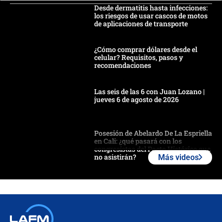
Desde dermatitis hasta infecciones:
los riesgos de usar cascos de motos
de aplicaciones de transporte
¿Cómo comprar dólares desde el
celular? Requisitos, pasos y
recomendaciones
Las seis de las 6 con Juan Lozano |
jueves 6 de agosto de 2026
Posesión de Abelardo De La Espriella
en Cali: ¿qué pasará con los
congresistas del Pacto Histórico que
no asistirán?
Más videos
Álvaro Uribe asistirá a la posesión y
crece el pulso por la elección del
contralor
🔴 EN VIVO | Noticiero La FM con