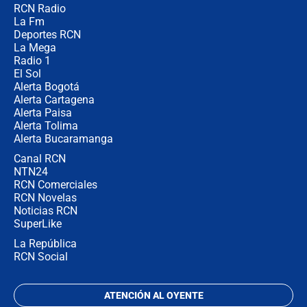
RCN Radio
¿Por qué De la Espriella gobernará
La Fm
desde Barranquilla? Experto explica
la razón
Deportes RCN
La Mega
Radio 1
El Sol
Alerta Bogotá
Alerta Cartagena
Alerta Paisa
Alerta Tolima
Alerta Bucaramanga
Canal RCN
NTN24
RCN Comerciales
RCN Novelas
Noticias RCN
SuperLike
La República
RCN Social
ATENCIÓN AL OYENTE