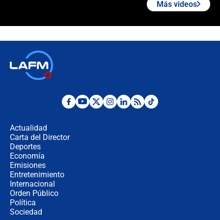
Más videos
¿Cómo comprar dólares desde el
celular? Requisitos, pasos y
recomendaciones
Las seis de las 6 con Juan Lozano |
jueves 6 de agosto de 2026
Posesión de Abelardo De La Espriella
en Cali: ¿qué pasará con los
congresistas del Pacto Histórico que
Actualidad
no asistirán?
Carta del Director
Álvaro Uribe asistirá a la posesión y
Deportes
crece el pulso por la elección del
Economía
contralor
Emisiones
Entretenimiento
Internacional
🔴 EN VIVO | Noticiero La FM con
Orden Público
Juan Lozano - 6 de agosto de 2026
Política
Sociedad