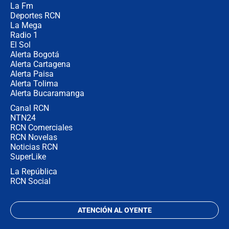
La Fm
desde Barranquilla? Experto explica
la razón
Deportes RCN
La Mega
Radio 1
El Sol
Alerta Bogotá
Alerta Cartagena
Alerta Paisa
Alerta Tolima
Alerta Bucaramanga
Canal RCN
NTN24
RCN Comerciales
RCN Novelas
Noticias RCN
SuperLike
La República
RCN Social
ATENCIÓN AL OYENTE