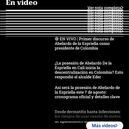
En video
Ver nota completa
Ver nota completa
Ver nota completa
Ver nota completa
Ver nota completa
Ver nota completa
Ver nota completa
Ver nota completa
Ver nota completa
Ver nota completa
🔴 EN VIVO | Primer discurso de
Abelardo de la Espriella como
presidente de Colombia
¿La posesión de Abelardo De la
Espriella en Cali inicia la
descentralización en Colombia? Esto
respondió el alcalde Eder
Así será la posesión de Abelardo de
la Espriella este 7 de agosto:
cronograma oficial y detalles clave
Desde dermatitis hasta infecciones:
los riesgos de usar cascos de motos
de aplicaciones de transporte
Más videos