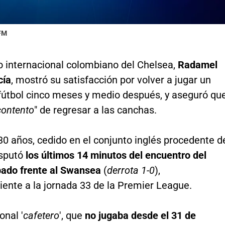
 FM
o internacional colombiano del Chelsea,
Radamel
cía
, mostró su satisfacción por volver a jugar un
 fútbol cinco meses y medio después, y aseguró qu
ontento
" de regresar a las canchas.
30 años, cedido en el conjunto inglés procedente d
isputó
los últimos 14 minutos del encuentro del
ado frente al Swansea
(
derrota 1-0
),
iente a la jornada 33 de la Premier League.
onal '
cafetero
', que
no jugaba desde el 31 de