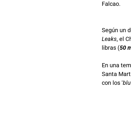
Falcao.
Según un d
Leaks
, el 
libras (
50 m
En una tem
Santa Mar
con los '
bl