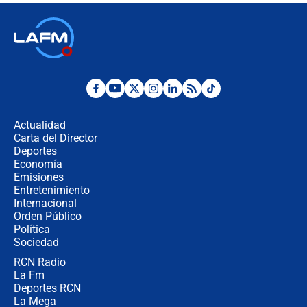
Las seis de las 6 con Juan Lozano |
jueves 6 de agosto de 2026
Posesión de Abelardo De La Espriella
en Cali: ¿qué pasará con los
congresistas del Pacto Histórico que
Actualidad
no asistirán?
Carta del Director
Álvaro Uribe asistirá a la posesión y
Deportes
crece el pulso por la elección del
Economía
contralor
Emisiones
Entretenimiento
Internacional
🔴 EN VIVO | Noticiero La FM con
Orden Público
Juan Lozano - 6 de agosto de 2026
Política
Sociedad
RCN Radio
¿Por qué De la Espriella gobernará
La Fm
desde Barranquilla? Experto explica
la razón
Deportes RCN
La Mega