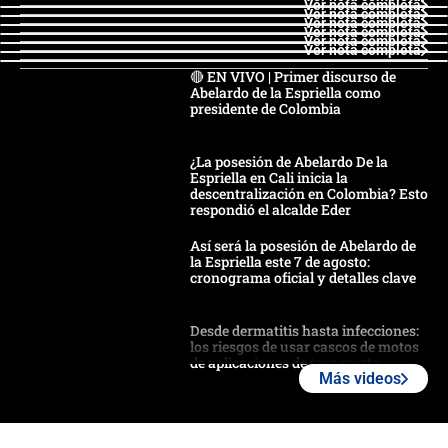
Ver nota completa
Ver nota completa
Ver nota completa
Ver nota completa
Ver nota completa
Ver nota completa
🔴 EN VIVO | Primer discurso de
Abelardo de la Espriella como
presidente de Colombia
¿La posesión de Abelardo De la
Espriella en Cali inicia la
descentralización en Colombia? Esto
respondió el alcalde Eder
Así será la posesión de Abelardo de
la Espriella este 7 de agosto:
cronograma oficial y detalles clave
Desde dermatitis hasta infecciones:
los riesgos de usar cascos de motos
de aplicaciones de transporte
Más videos
¿Cómo comprar dólares desde el
celular? Requisitos, pasos y
recomendaciones