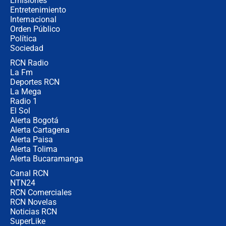
Emisiones
Entretenimiento
Internacional
La petición de los empresarios al
Orden Público
gobierno de De la Espriella antes del
Política
Congreso de la ANDI
Sociedad
RCN Radio
María Fernanda Cabal asegura que
La Fm
Uribe tiene "aversión" a la palabra
derecha: "Es como si le hablaran del
Deportes RCN
demonio"
La Mega
Radio 1
El Sol
Alerta Bogotá
Alerta Cartagena
Alerta Paisa
Alerta Tolima
Alerta Bucaramanga
Canal RCN
NTN24
RCN Comerciales
RCN Novelas
Noticias RCN
SuperLike