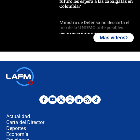
futuro les espera a las cabalgatas en
Colombia?
Ministro de Defensa no descarta el
uso de la UNDMO ante posibles
disturbios durante la posesión
Más videos
"No hubo fraude ni posibilidad de
fraude": Auditoría respondió a
señalamientos de Petro sobre
elección de Abelardo de La Espriella
Tras su posesión, presidente De la
Espriella empieza gira por regiones
donde perdió
Las seis de las 6 con Juan Lozano |
miércoles 5 de agosto de 2026
Actualidad
Carta del Director
🔴 EN VIVO | Noticiero La FM con
Deportes
Juan Lozano - 5 de agosto de 2026
Economía