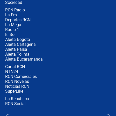
Sociedad
RCN Radio
"No hubo fraude ni posibilidad de
La Fm
fraude": Auditoría respondió a
señalamientos de Petro sobre
Deportes RCN
elección de Abelardo de La Espriella
La Mega
Radio 1
El Sol
Alerta Bogotá
Alerta Cartagena
Alerta Paisa
Alerta Tolima
Alerta Bucaramanga
Canal RCN
NTN24
RCN Comerciales
RCN Novelas
Noticias RCN
SuperLike
La República
RCN Social