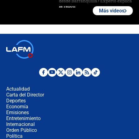
desde Barranquilla? Experto explica
la razón
Más videos
Estratega de Abelardo de la Espriella
revela cómo venció a la “casta
política” en campaña: “Estaba
completamente seguro”
Alias ‘Calarcá’ habría pagado $60
millones al mes a un supuesto
coronel para filtrar información del
Ejército
Las razones para escoger al nuevo
director de la Policía
Actualidad
Carta del Director
"Prohibir es la salida fácil": ¿Qué
Deportes
futuro les espera a las cabalgatas en
Economía
Colombia?
Emisiones
Entretenimiento
Internacional
Ministro de Defensa no descarta el
Orden Público
uso de la UNDMO ante posibles
Política
disturbios durante la posesión