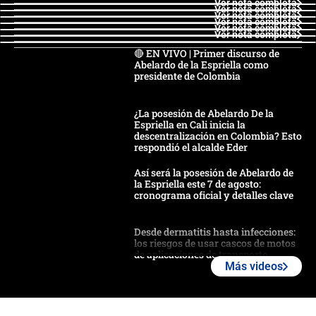
Ver nota completa
Ver nota completa
Ver nota completa
Ver nota completa
Ver nota completa
Ver nota completa
🔴 EN VIVO | Primer discurso de
Abelardo de la Espriella como
presidente de Colombia
¿La posesión de Abelardo De la
Espriella en Cali inicia la
descentralización en Colombia? Esto
respondió el alcalde Eder
Así será la posesión de Abelardo de
la Espriella este 7 de agosto:
cronograma oficial y detalles clave
Desde dermatitis hasta infecciones:
los riesgos de usar cascos de motos
de aplicaciones de transporte
Más videos
¿Cómo comprar dólares desde el
celular? Requisitos, pasos y
recomendaciones