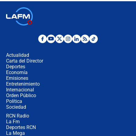
Las seis de las 6 con Juan Lozano |
jueves 6 de agosto de 2026
Posesión de Abelardo De La Espriella
en Cali: ¿qué pasará con los
congresistas del Pacto Histórico que
Actualidad
no asistirán?
Carta del Director
Álvaro Uribe asistirá a la posesión y
Deportes
crece el pulso por la elección del
Economía
contralor
Emisiones
Entretenimiento
Internacional
🔴 EN VIVO | Noticiero La FM con
Orden Público
Juan Lozano - 6 de agosto de 2026
Política
Sociedad
RCN Radio
¿Por qué De la Espriella gobernará
La Fm
desde Barranquilla? Experto explica
la razón
Deportes RCN
La Mega