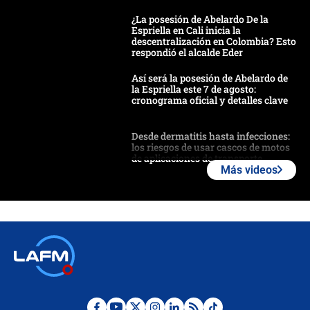
¿La posesión de Abelardo De la
Espriella en Cali inicia la
descentralización en Colombia? Esto
respondió el alcalde Eder
Así será la posesión de Abelardo de
la Espriella este 7 de agosto:
cronograma oficial y detalles clave
Desde dermatitis hasta infecciones:
los riesgos de usar cascos de motos
de aplicaciones de transporte
Más videos
¿Cómo comprar dólares desde el
celular? Requisitos, pasos y
recomendaciones
Las seis de las 6 con Juan Lozano |
jueves 6 de agosto de 2026