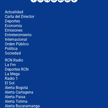
Posesión de Abelardo De La Espriella
en Cali: ¿qué pasará con los
congresistas del Pacto Histórico que
Actualidad
no asistirán?
Carta del Director
Álvaro Uribe asistirá a la posesión y
Deportes
crece el pulso por la elección del
Economía
contralor
Emisiones
Entretenimiento
Internacional
🔴 EN VIVO | Noticiero La FM con
Orden Público
Juan Lozano - 6 de agosto de 2026
Política
Sociedad
RCN Radio
¿Por qué De la Espriella gobernará
La Fm
desde Barranquilla? Experto explica
la razón
Deportes RCN
La Mega
Radio 1
El Sol
Alerta Bogotá
Alerta Cartagena
Alerta Paisa
Alerta Tolima
Alerta Bucaramanga