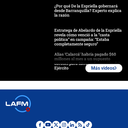
¿Por qué De la Espriella gobernará
desde Barranquilla? Experto explica
la razón
Estratega de Abelardo de la Espriella
revela cómo venció a la “casta
política” en campaña: “Estaba
completamente seguro”
Alias ‘Calarcá’ habría pagado $60
millones al mes a un supuesto
coronel para filtrar información del
Ejército
Más videos
Las razones para escoger al nuevo
director de la Policía
"Prohibir es la salida fácil": ¿Qué
futuro les espera a las cabalgatas en
Colombia?
Ministro de Defensa no descarta el