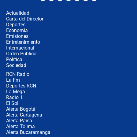
uso de la UNDMO ante posibles
disturbios durante la posesión
Actualidad
Carta del Director
"No hubo fraude ni posibilidad de
Deportes
fraude": Auditoría respondió a
Economía
señalamientos de Petro sobre
Emisiones
elección de Abelardo de La Espriella
Entretenimiento
Internacional
Tras su posesión, presidente De la
Orden Público
Espriella empieza gira por regiones
Política
donde perdió
Sociedad
RCN Radio
Las seis de las 6 con Juan Lozano |
La Fm
miércoles 5 de agosto de 2026
Deportes RCN
La Mega
Radio 1
El Sol
Alerta Bogotá
Alerta Cartagena
Alerta Paisa
Alerta Tolima
Alerta Bucaramanga