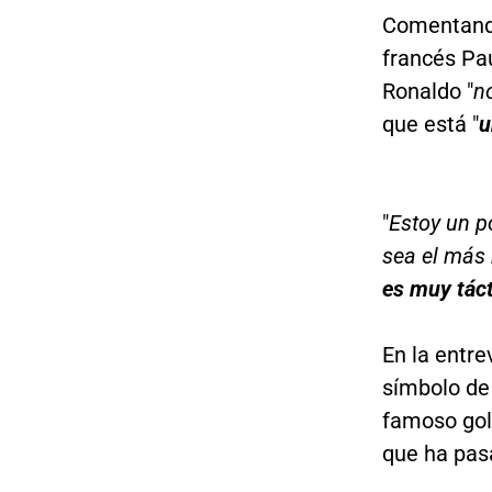
Comentando
francés Pa
Ronaldo "
n
que está "
u
"
Estoy un p
sea el más 
es muy tác
En la entre
símbolo de
famoso gol
que ha pasa