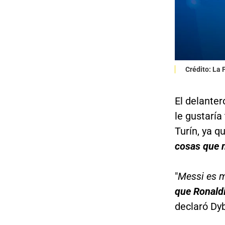
Crédito: La
El delanter
le gustaría
Turín, ya q
cosas que 
"
Messi es m
que Ronaldi
declaró Dyb