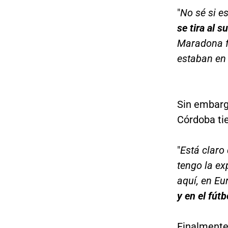
"
No sé si es
se tira al s
Maradona f
estaban en 
Sin embargo
Córdoba tie
"
Está claro
tengo la ex
aquí, en E
y en el fútb
Finalmente