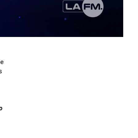
ue
s
o