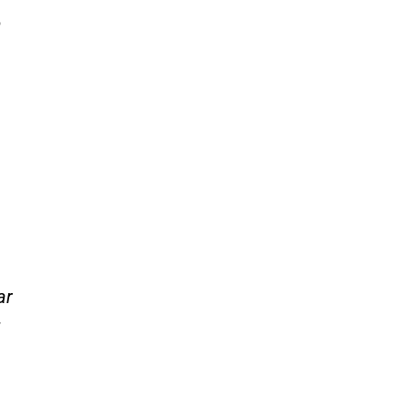
o
ar
s