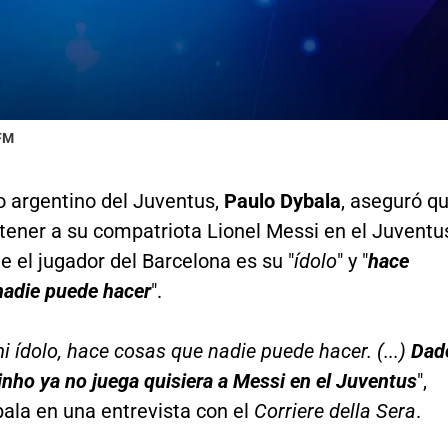
 FM
o argentino del Juventus,
Paulo Dybala
, aseguró q
 tener a su compatriota Lionel Messi en el Juventu
ue el jugador del Barcelona es su "
ídolo
" y "
hace
nadie puede hacer
".
i ídolo, hace cosas que nadie puede hacer. (...)
Dad
nho ya no juega quisiera a Messi en el Juventus
",
ala en una entrevista con el
Corriere della Sera
.