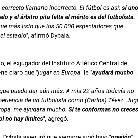
 correcto llamarlo incorrecto. El fútbol es así:
si un
uelo y el árbitro pita falta el mérito es del futbolista.
ue más listo que los 50.000 espectadores que
el estadio
", afirmó Dybala.
, el exjugador del Instituto Atlético Central de
ne claro que "
jugar en Europa
" le "
ayudará mucho
".
 que puedo dar aún más. A mis 22 años todavía no
periencia de un futbolista como (Carlos) Tévez. Jug
uropa, me ayudará mucho.
Si te conformas no crece
ol no hay límites
", agregó.
, Dybala aseguró que siempre jugó bajo "
presión
".