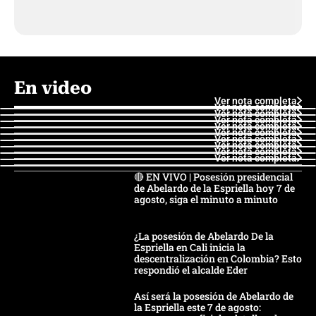
En video
Ver nota completa
Ver nota completa
Ver nota completa
Ver nota completa
Ver nota completa
Ver nota completa
Ver nota completa
Ver nota completa
Ver nota completa
Ver nota completa
🔴 EN VIVO | Posesión presidencial
de Abelardo de la Espriella hoy 7 de
agosto, siga el minuto a minuto
¿La posesión de Abelardo De la
Espriella en Cali inicia la
descentralización en Colombia? Esto
respondió el alcalde Eder
Así será la posesión de Abelardo de
la Espriella este 7 de agosto: