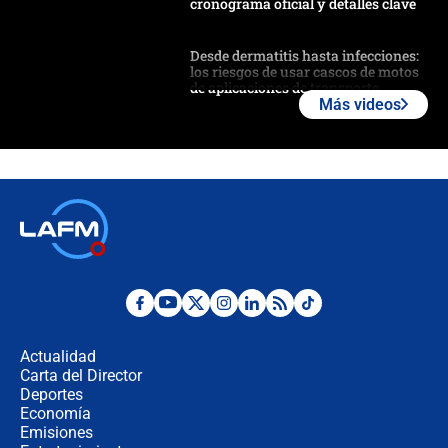
cronograma oficial y detalles clave
Desde dermatitis hasta infecciones:
los riesgos de usar cascos de motos
de aplicaciones de transporte
Más videos
¿Cómo comprar dólares desde el
celular? Requisitos, pasos y
recomendaciones
Las seis de las 6 con Juan Lozano |
jueves 6 de agosto de 2026
Posesión de Abelardo De La Espriella
en Cali: ¿qué pasará con los
congresistas del Pacto Histórico que
Actualidad
no asistirán?
Carta del Director
Álvaro Uribe asistirá a la posesión y
Deportes
crece el pulso por la elección del
Economía
contralor
Emisiones