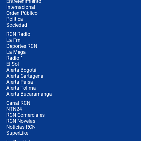
Entretenimiento
Internacional
🔴 EN VIVO | Noticiero La FM con
Orden Público
Juan Lozano - 6 de agosto de 2026
Política
Sociedad
RCN Radio
¿Por qué De la Espriella gobernará
La Fm
desde Barranquilla? Experto explica
la razón
Deportes RCN
La Mega
Radio 1
El Sol
Alerta Bogotá
Alerta Cartagena
Alerta Paisa
Alerta Tolima
Alerta Bucaramanga
Canal RCN
NTN24
RCN Comerciales
RCN Novelas
Noticias RCN
SuperLike