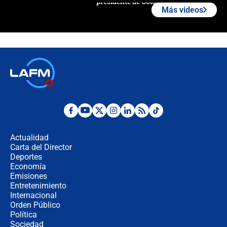
presidente de Colombia
Más videos
¿La posesión de Abelardo De la
Espriella en Cali inicia la
descentralización en Colombia? Esto
respondió el alcalde Eder
Así será la posesión de Abelardo de
la Espriella este 7 de agosto:
cronograma oficial y detalles clave
Desde dermatitis hasta infecciones:
los riesgos de usar cascos de motos
de aplicaciones de transporte
Actualidad
Carta del Director
¿Cómo comprar dólares desde el
Deportes
celular? Requisitos, pasos y
Economía
recomendaciones
Emisiones
Entretenimiento
Internacional
Las seis de las 6 con Juan Lozano |
Orden Público
jueves 6 de agosto de 2026
Política
Sociedad