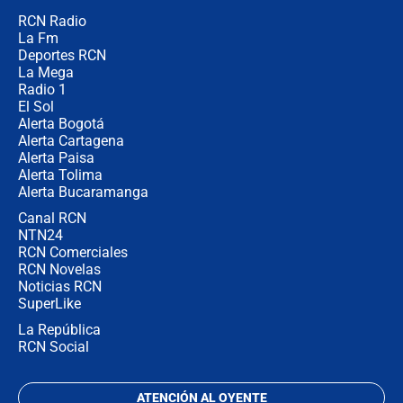
RCN Radio
Posesión de Abelardo De La Espriella
La Fm
en Cali: ¿qué pasará con los
congresistas del Pacto Histórico que
Deportes RCN
no asistirán?
La Mega
Radio 1
El Sol
Alerta Bogotá
Alerta Cartagena
Alerta Paisa
Alerta Tolima
Alerta Bucaramanga
Canal RCN
NTN24
RCN Comerciales
RCN Novelas
Noticias RCN
SuperLike
La República
RCN Social
ATENCIÓN AL OYENTE