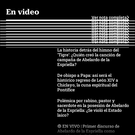
En video
Ver nota completa
Ver nota completa
Ver nota completa
Ver nota completa
Ver nota completa
Ver nota completa
Ver nota completa
Ver nota completa
Ver nota completa
Ver nota completa
La historia detrás del himno del
'Tigre': ¿Quién creó la canción de
campaña de Abelardo de la
Espriella?
De obispo a Papa: así será el
histórico regreso de León XIV a
Chiclayo, la cuna espiritual del
Pontífice
Polémica por rabino, pastor y
sacerdote en la posesión de Abelardo
de la Espriella: ¿Se violó el Estado
laico?
🔴 EN VIVO | Primer discurso de
Abelardo de la Espriella como