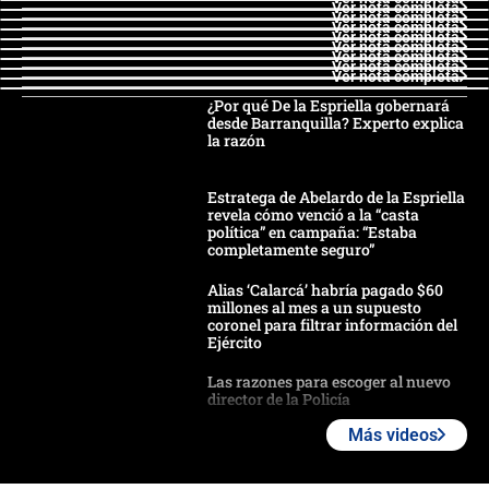
Ver nota completa
Ver nota completa
Ver nota completa
Ver nota completa
Ver nota completa
Ver nota completa
Ver nota completa
Ver nota completa
¿Por qué De la Espriella gobernará
desde Barranquilla? Experto explica
la razón
Estratega de Abelardo de la Espriella
revela cómo venció a la “casta
política” en campaña: “Estaba
completamente seguro”
Alias ‘Calarcá’ habría pagado $60
millones al mes a un supuesto
coronel para filtrar información del
Ejército
Las razones para escoger al nuevo
director de la Policía
Más videos
"Prohibir es la salida fácil": ¿Qué