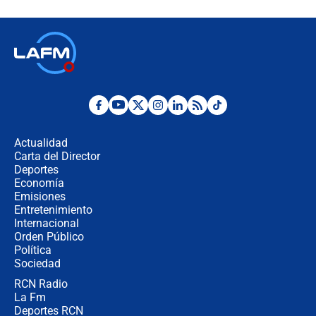
futuro les espera a las cabalgatas en
Colombia?
Ministro de Defensa no descarta el
uso de la UNDMO ante posibles
disturbios durante la posesión
"No hubo fraude ni posibilidad de
fraude": Auditoría respondió a
señalamientos de Petro sobre
Actualidad
elección de Abelardo de La Espriella
Carta del Director
Tras su posesión, presidente De la
Deportes
Espriella empieza gira por regiones
Economía
donde perdió
Emisiones
Entretenimiento
Internacional
Las seis de las 6 con Juan Lozano |
Orden Público
miércoles 5 de agosto de 2026
Política
Sociedad
RCN Radio
🔴 EN VIVO | Noticiero La FM con
La Fm
Juan Lozano - 5 de agosto de 2026
Deportes RCN