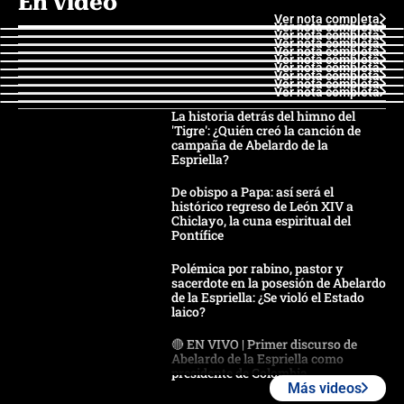
En video
Ver nota completa
Ver nota completa
Ver nota completa
Ver nota completa
Ver nota completa
Ver nota completa
Ver nota completa
Ver nota completa
Ver nota completa
Ver nota completa
La historia detrás del himno del
'Tigre': ¿Quién creó la canción de
campaña de Abelardo de la
Espriella?
De obispo a Papa: así será el
histórico regreso de León XIV a
Chiclayo, la cuna espiritual del
Pontífice
Polémica por rabino, pastor y
sacerdote en la posesión de Abelardo
de la Espriella: ¿Se violó el Estado
laico?
🔴 EN VIVO | Primer discurso de
Abelardo de la Espriella como
presidente de Colombia
Más videos