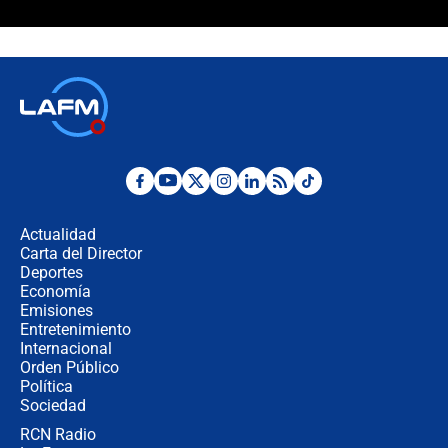
¿La posesión de Abelardo De la
Espriella en Cali inicia la
descentralización en Colombia? Esto
respondió el alcalde Eder
Así será la posesión de Abelardo de
la Espriella este 7 de agosto:
cronograma oficial y detalles clave
Desde dermatitis hasta infecciones:
los riesgos de usar cascos de motos
de aplicaciones de transporte
Actualidad
Carta del Director
¿Cómo comprar dólares desde el
Deportes
celular? Requisitos, pasos y
Economía
recomendaciones
Emisiones
Entretenimiento
Internacional
Las seis de las 6 con Juan Lozano |
Orden Público
jueves 6 de agosto de 2026
Política
Sociedad
RCN Radio
Posesión de Abelardo De La Espriella