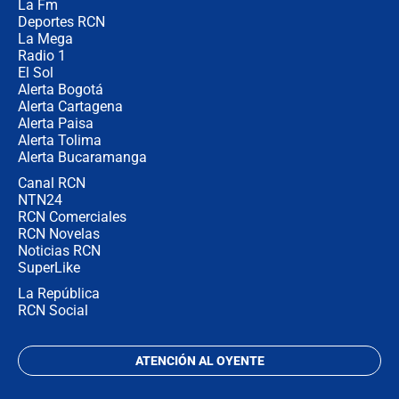
La Fm
en Cali: ¿qué pasará con los
congresistas del Pacto Histórico que
Deportes RCN
no asistirán?
La Mega
Radio 1
El Sol
Alerta Bogotá
Alerta Cartagena
Alerta Paisa
Alerta Tolima
Alerta Bucaramanga
Canal RCN
NTN24
RCN Comerciales
RCN Novelas
Noticias RCN
SuperLike
La República
RCN Social
ATENCIÓN AL OYENTE