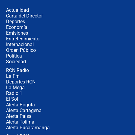
uso de la UNDMO ante posibles
disturbios durante la posesión
Actualidad
Carta del Director
"No hubo fraude ni posibilidad de
Deportes
fraude": Auditoría respondió a
Economía
señalamientos de Petro sobre
Emisiones
elección de Abelardo de La Espriella
Entretenimiento
Internacional
Tras su posesión, presidente De la
Orden Público
Espriella empieza gira por regiones
Política
donde perdió
Sociedad
RCN Radio
Las seis de las 6 con Juan Lozano |
La Fm
miércoles 5 de agosto de 2026
Deportes RCN
La Mega
Radio 1
El Sol
Alerta Bogotá
Alerta Cartagena
Alerta Paisa
Alerta Tolima
Alerta Bucaramanga