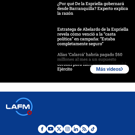
¿Por qué De la Espriella gobernará
desde Barranquilla? Experto explica
la razón
Estratega de Abelardo de la Espriella
revela cómo venció a la “casta
política” en campaña: “Estaba
completamente seguro”
Alias ‘Calarcá’ habría pagado $60
millones al mes a un supuesto
coronel para filtrar información del
Ejército
Más videos
Las razones para escoger al nuevo
director de la Policía
"Prohibir es la salida fácil": ¿Qué
futuro les espera a las cabalgatas en
Colombia?
Ministro de Defensa no descarta el