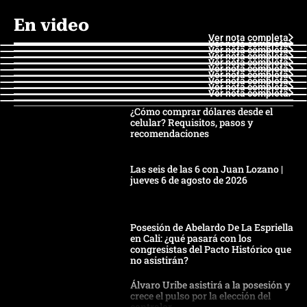
En video
Ver nota completa
Ver nota completa
Ver nota completa
Ver nota completa
Ver nota completa
Ver nota completa
Ver nota completa
Ver nota completa
Ver nota completa
Ver nota completa
¿Cómo comprar dólares desde el
celular? Requisitos, pasos y
recomendaciones
Las seis de las 6 con Juan Lozano |
jueves 6 de agosto de 2026
Posesión de Abelardo De La Espriella
en Cali: ¿qué pasará con los
congresistas del Pacto Histórico que
no asistirán?
Álvaro Uribe asistirá a la posesión y
crece el pulso por la elección del
contralor