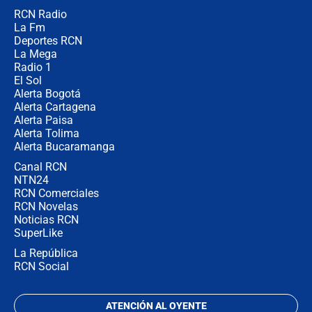
RCN Radio
"Prohibir es la salida fácil": ¿Qué
La Fm
futuro les espera a las cabalgatas en
Colombia?
Deportes RCN
La Mega
Radio 1
El Sol
Alerta Bogotá
Alerta Cartagena
Alerta Paisa
Alerta Tolima
Alerta Bucaramanga
Canal RCN
NTN24
RCN Comerciales
RCN Novelas
Noticias RCN
SuperLike
La República
RCN Social
ATENCIÓN AL OYENTE