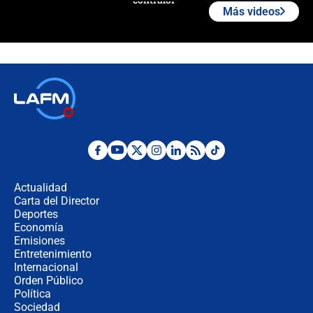
Más videos
🔴 EN VIVO | Noticiero La FM con
Juan Lozano - 6 de agosto de 2026
¿Por qué De la Espriella gobernará
desde Barranquilla? Experto explica
la razón
Estratega de Abelardo de la Espriella
revela cómo venció a la “casta
política” en campaña: “Estaba
Actualidad
completamente seguro”
Carta del Director
Alias ‘Calarcá’ habría pagado $60
Deportes
millones al mes a un supuesto
Economía
coronel para filtrar información del
Emisiones
Ejército
Entretenimiento
Internacional
Las razones para escoger al nuevo
Orden Público
director de la Policía
Política
Sociedad