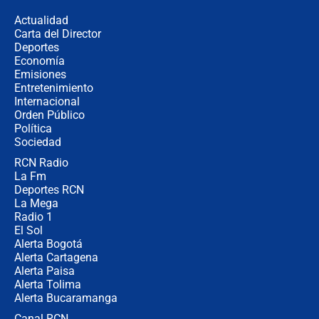
congresistas del Pacto Histórico que
Actualidad
no asistirán?
Carta del Director
Álvaro Uribe asistirá a la posesión y
Deportes
crece el pulso por la elección del
Economía
contralor
Emisiones
Entretenimiento
Internacional
🔴 EN VIVO | Noticiero La FM con
Orden Público
Juan Lozano - 6 de agosto de 2026
Política
Sociedad
RCN Radio
¿Por qué De la Espriella gobernará
La Fm
desde Barranquilla? Experto explica
la razón
Deportes RCN
La Mega
Radio 1
El Sol
Alerta Bogotá
Alerta Cartagena
Alerta Paisa
Alerta Tolima
Alerta Bucaramanga
Canal RCN