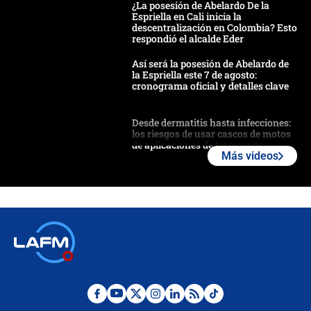
¿La posesión de Abelardo De la
Espriella en Cali inicia la
descentralización en Colombia? Esto
respondió el alcalde Eder
Así será la posesión de Abelardo de
la Espriella este 7 de agosto:
cronograma oficial y detalles clave
Desde dermatitis hasta infecciones:
los riesgos de usar cascos de motos
de aplicaciones de transporte
Más videos
¿Cómo comprar dólares desde el
celular? Requisitos, pasos y
recomendaciones
Las seis de las 6 con Juan Lozano |
jueves 6 de agosto de 2026
Posesión de Abelardo De La Espriella
en Cali: ¿qué pasará con los