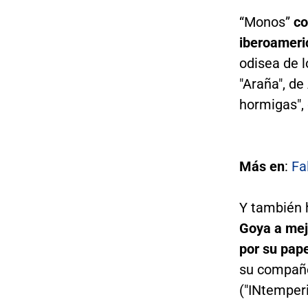
“Monos”
co
iberoameri
odisea de l
"Araña", de
hormigas", 
Más en
:
Fa
Y también
Goya a mej
por su pape
su compañer
("INtemperi