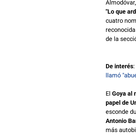
Almodóvar
"Lo que ard
cuatro nom
reconocida 
de la secci
De interés
llamó "abue
El
Goya al 
papel de 
esconde dur
Antonio Ba
más autobio