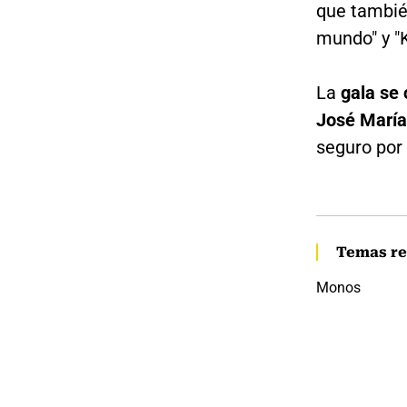
que también
mundo" y "K
La
gala se 
José María
seguro por
Temas re
Monos