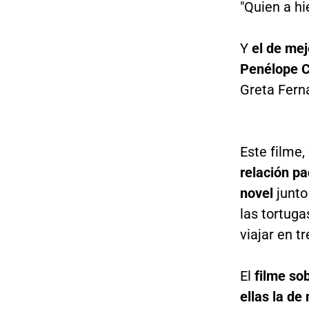
"Quien a hi
Y
el de mej
Penélope Cr
Greta Ferná
Este filme,
relación pa
novel
junto
las tortuga
viajar en tr
El
filme so
ellas la de