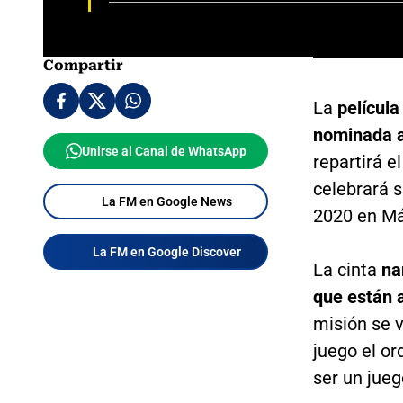
Compartir
La
película
nominada a
Unirse al Canal de WhatsApp
repartirá e
celebrará 
La FM en Google News
2020 en Má
La FM en Google Discover
La cinta
na
que están 
misión se 
juego el o
ser un jueg