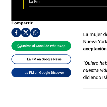
La Fm
Compartir
La mujer d
Nueva Yor
Unirse al Canal de WhatsApp
aceptación 
La FM en Google News
“Quiero hab
nuestra vid
La FM en Google Discover
diciendo I